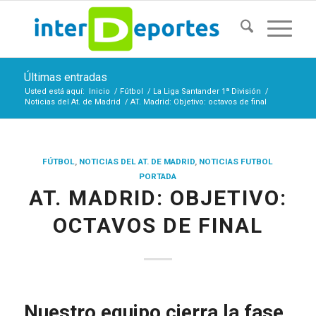
Últimas entradas
Usted está aquí:
Inicio
/
Fútbol
/
La Liga Santander 1ª División
/
Noticias del At. de Madrid
/
AT. Madrid: Objetivo: octavos de final
FÚTBOL
,
NOTICIAS DEL AT. DE MADRID
,
NOTICIAS FUTBOL
PORTADA
AT. MADRID: OBJETIVO:
OCTAVOS DE FINAL
Nuestro equipo cierra la fase