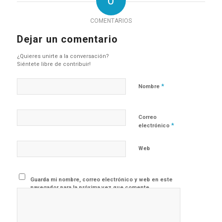
0
COMENTARIOS
Dejar un comentario
¿Quieres unirte a la conversación?
Siéntete libre de contribuir!
*
Nombre
Correo
*
electrónico
Web
Guarda mi nombre, correo electrónico y web en este
navegador para la próxima vez que comente.