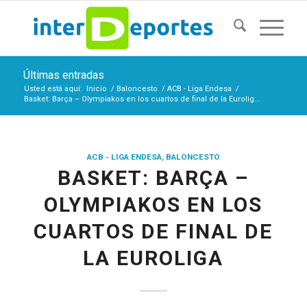
Últimas entradas
Usted está aquí:
Inicio
/
Baloncesto
/
ACB - Liga Endesa
/
Basket: Barça – Olympiakos en los cuartos de final de la Eurolig...
ACB - LIGA ENDESA
,
BALONCESTO
BASKET: BARÇA –
OLYMPIAKOS EN LOS
CUARTOS DE FINAL DE
LA EUROLIGA