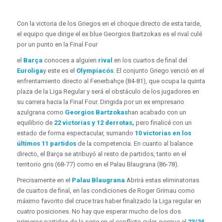
Con la victoria de los Griegos en el choque directo de esta tarde,
el equipo que dirige el ex blue Georgios Bartzokas es el rival culé
por un punto en la Final Four
el
Barça
conoces a alguien
rival
en los cuartos de final del
Euroliga
y este es el
Olympiacós
. El conjunto Griego venció en el
enfrentamiento directo al Fenerbahçe (84-81), que ocupa la quinta
plaza de la Liga Regular y será el obstáculo de los jugadores en
su carrera hacia la Final Four. Dirigida por un ex empresario
azulgrana como
Georgios Bartzokas
han acabado con un
equilibrio de
22 victorias y 12 derrotas,
pero finalicé con un
estado de forma espectacular, sumando
10 victorias en los
últimos 11 partidos
de la competencia. En cuanto al balance
directo, el Barça se atribuyó al resto de partidos, tanto en el
territorio gris (68-77) como en el Palau Blaugrana (86-78).
Precisamente en el
Palau Blaugrana
Abrirá estas eliminatorias
de cuartos de final, en las condiciones de Roger Grimau como
máximo favorito del cruce tras haber finalizado la Liga regular en
cuatro posiciones. No hay que esperar mucho de los dos
primeros partidos de la serie en el conflicto culer, porque el
23/24