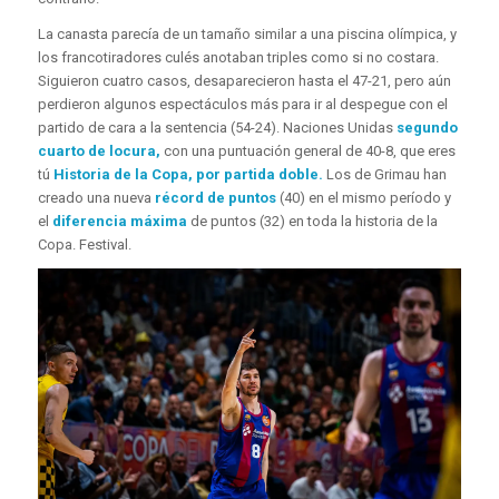
La canasta parecía de un tamaño similar a una piscina olímpica, y
los francotiradores culés anotaban triples como si no costara.
Siguieron cuatro casos, desaparecieron hasta el 47-21, pero aún
perdieron algunos espectáculos más para ir al despegue con el
partido de cara a la sentencia (54-24). Naciones Unidas
segundo
cuarto de locura,
con una puntuación general de 40-8, que eres
tú
Historia de la Copa, por partida doble.
Los de Grimau han
creado una nueva
récord de puntos
(40) en el mismo período y
el
diferencia máxima
de puntos (32) en toda la historia de la
Copa. Festival.