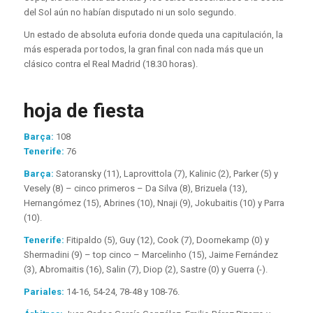
del Sol aún no habían disputado ni un solo segundo.
Un estado de absoluta euforia donde queda una capitulación, la
más esperada por todos, la gran final con nada más que un
clásico contra el Real Madrid (18.30 horas).
hoja de fiesta
Barça:
108
Tenerife:
76
Barça:
Satoransky (11), Laprovittola (7), Kalinic (2), Parker (5) y
Vesely (8) – cinco primeros – Da Silva (8), Brizuela (13),
Hernangómez (15), Abrines (10), Nnaji (9), Jokubaitis (10) y Parra
(10).
Tenerife:
Fitipaldo (5), Guy (12), Cook (7), Doornekamp (0) y
Shermadini (9) – top cinco – Marcelinho (15), Jaime Fernández
(3), Abromaitis (16), Salin (7), Diop (2), Sastre (0) y Guerra (-).
Pariales:
14-16, 54-24, 78-48 y 108-76.