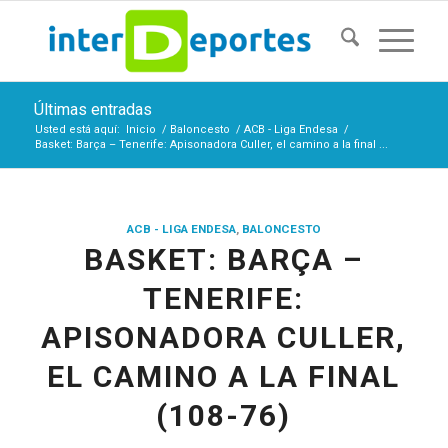
Últimas entradas
Usted está aquí:
Inicio
/
Baloncesto
/
ACB - Liga Endesa
/
Basket: Barça – Tenerife: Apisonadora Culler, el camino a la final ...
ACB - LIGA ENDESA
,
BALONCESTO
BASKET: BARÇA –
TENERIFE:
APISONADORA CULLER,
EL CAMINO A LA FINAL
(108-76)