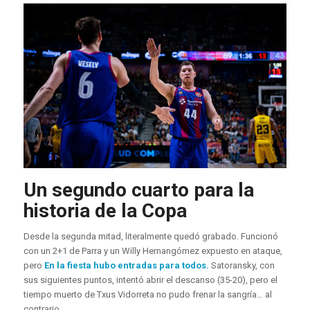
Un segundo cuarto para la
historia de la Copa
Desde la segunda mitad, literalmente quedó grabado. Funcionó
con un 2+1 de Parra y un Willy Hernangómez expuesto en ataque,
pero
En la fiesta hubo entradas para todos.
Satoransky, con
sus siguientes puntos, intentó abrir el descanso (35-20), pero el
tiempo muerto de Txus Vidorreta no pudo frenar la sangría… al
contrario.