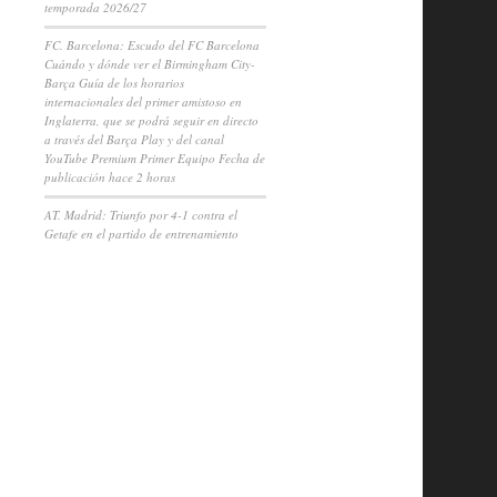
temporada 2026/27
FC. Barcelona: Escudo del FC Barcelona
Cuándo y dónde ver el Birmingham City-
Barça Guía de los horarios
internacionales del primer amistoso en
Inglaterra, que se podrá seguir en directo
a través del Barça Play y del canal
YouTube Premium Primer Equipo Fecha de
publicación hace 2 horas
AT. Madrid: Triunfo por 4-1 contra el
Getafe en el partido de entrenamiento