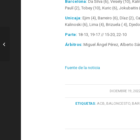
Barcelona:
Da Silva (6), Vesely (10), Kalin
Paulí (2), Tobey (10), Kuric (6), Jokubaitis (
Unicaja:
Ejim (4), Barreiro (6), Díaz (2), Ca
Kalinoski (6), Lima (4), Brizuela ( 4), Djed
Parte:
18-13, 19-17 // 15-20, 22-10
SEvilla: MONTIEL, HÉROE MUNDIAL
PARA ARGENTINA 36 AÑOS DESPUÉS
Árbitros:
Miguel Ángel Pérez, Alberto S
–...
Fuente de la noticia
/
DICIEMBRE 19, 202
ETIQUETAS:
ACB
,
BALONCESTO
,
BAR