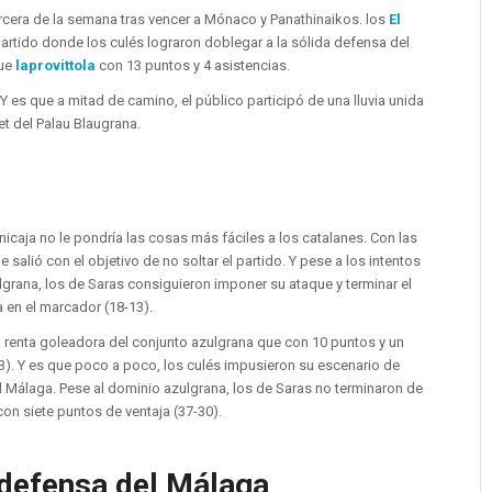
ercera de la semana tras vencer a Mónaco y Panathinaikos. los
El
partido donde los culés lograron doblegar a la sólida defensa del
fue
laprovittola
con 13 puntos y 4 asistencias.
. Y es que a mitad de camino, el público participó de una lluvia unida
t del Palau Blaugrana.
caja no le pondría las cosas más fáciles a los catalanes. Con las
 salió con el objetivo de no soltar el partido. Y pese a los intentos
lgrana, los de Saras consiguieron imponer su ataque y terminar el
 en el marcador (18-13).
la renta goleadora del conjunto azulgrana que con 10 puntos y un
13). Y es que poco a poco, los culés impusieron su escenario de
l Málaga. Pese al dominio azulgrana, los de Saras no terminaron de
con siete puntos de ventaja (37-30).
a defensa del Málaga