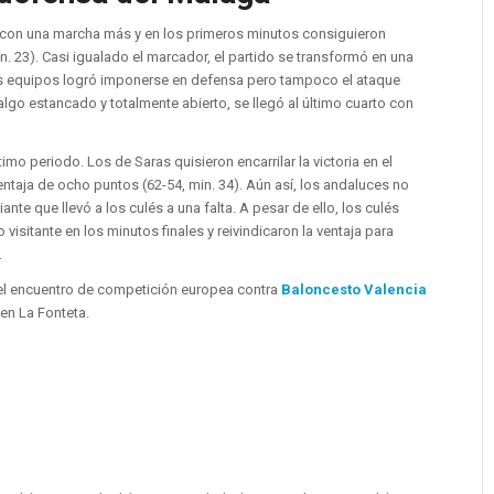
 con una marcha más y en los primeros minutos consiguieron
n. 23). Casi igualado el marcador, el partido se transformó en una
s equipos logró imponerse en defensa pero tampoco el ataque
 algo estancado y totalmente abierto, se llegó al último cuarto con
ltimo periodo. Los de Saras quisieron encarrilar la victoria en el
ventaja de ocho puntos (62-54, min. 34). Aún así, los andaluces no
ante que llevó a los culés a una falta. A pesar de ello, los culés
visitante en los minutos finales y reivindicaron la ventaja para
.
 el encuentro de competición europea contra
Baloncesto Valencia
 en La Fonteta.