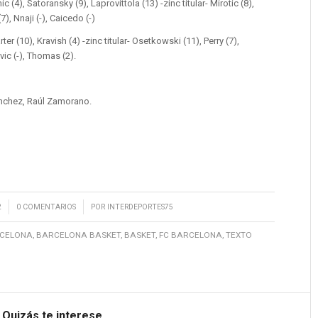
ic (4), Satoransky (9), Laprovittola (13) -zinc titular- Mirotic (8),
7), Nnaji (-), Caicedo (-)
rter (10), Kravish (4) -zinc titular- Osetkowski (11), Perry (7),
ovic (-), Thomas (2).
ánchez, Raúl Zamorano.
/
2
0 COMENTARIOS
POR
INTERDEPORTES75
CELONA
,
BARCELONA BASKET
,
BASKET
,
FC BARCELONA
,
TEXTO
Quizás te interese