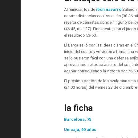
Al reiniciar, los de
ibón navarro
Salieron
acortar distancias con los culés (38-36 mi
reyerta de canastas donde ninguno de lo
(46-45, min. 27). Finalmente, con el juego
el resultado 53-50.
El Barça salió con las ideas claras en el ú
inicio del cuarto y volvieron a tomar una 
se lo pusieron fácil con una defensa asfixi
aprovecharon el poco acierto del conjunto 
acabar consiguiendo la victoria por 75-60
El próximo partido de los azulgrana será
(21:00 horas) del viernes 23 de diciembre
la ficha
Barcelona, ​​75
Unicaja, 60 años