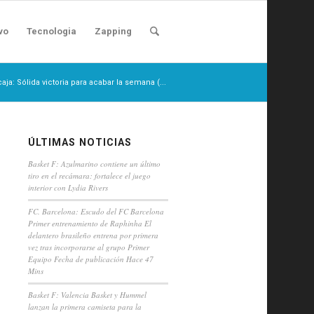
vo
Tecnologia
Zapping
aja: Sólida victoria para acabar la semana (...
ÚLTIMAS NOTICIAS
Basket F: Azulmarino contiene un último
tiro en el recámara: fortalece el juego
interior con Lydia Rivers
FC. Barcelona: Escudo del FC Barcelona
Primer entrenamiento de Raphinha El
delantero brasileño entrena por primera
vez tras incorporarse al grupo Primer
Equipo Fecha de publicación Hace 47
Mins
Basket F: Valencia Basket y Hummel
lanzan la primera camiseta para la