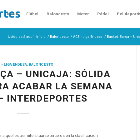
Inicio
Fútbol
Baloncesto
Motor
Pádel
Polideporti
Usted está aquí:
Inicio
/
Baloncesto
/
ACB - Liga Endesa
/
Basket: Barça – Unic
 - LIGA ENDESA
,
BALONCESTO
ÇA – UNICAJA: SÓLIDA
RA ACABAR LA SEMANA
 – INTERDEPORTES
ia que les permite situarse terceros en la clasificación