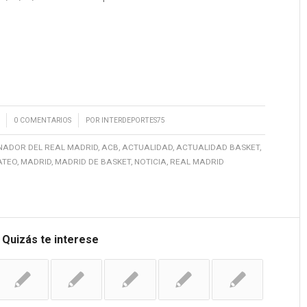
/
0 COMENTARIOS
POR
INTERDEPORTES75
NADOR DEL REAL MADRID
,
ACB
,
ACTUALIDAD
,
ACTUALIDAD BASKET
,
ATEO
,
MADRID
,
MADRID DE BASKET
,
NOTICIA
,
REAL MADRID
Quizás te interese