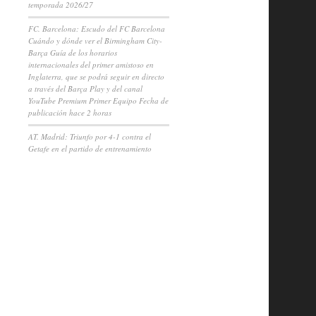
temporada 2026/27
FC. Barcelona: Escudo del FC Barcelona
Cuándo y dónde ver el Birmingham City-
Barça Guía de los horarios
internacionales del primer amistoso en
Inglaterra, que se podrá seguir en directo
a través del Barça Play y del canal
YouTube Premium Primer Equipo Fecha de
publicación hace 2 horas
AT. Madrid: Triunfo por 4-1 contra el
Getafe en el partido de entrenamiento