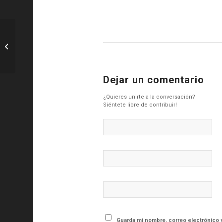
Basket: El Real Madrid recibe al Barça
en el Clásico de la Euroliga –...
Dejar un comentario
¿Quieres unirte a la conversación?
Siéntete libre de contribuir!
Guarda mi nombre, correo electrónico 