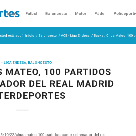
Inicio
Fútbol
Baloncesto
Motor
Pádel
Polideporti
sted está aquí:
Inicio
/
Baloncesto
/
ACB - Liga Endesa
/
Basket: Chus Mateo, 100 p
 - LIGA ENDESA
,
BALONCESTO
S MATEO, 100 PARTIDOS
ADOR DEL REAL MADRID
NTERDEPORTES
23/10/22/chus-mateo-100-partidos-como-entrenador-del-real-