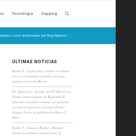
vo
Tecnologia
Zapping
artidos como entrenador del Real Madrid –...
ÚLTIMAS NOTICIAS
Basket F: Azulmarino contiene un último
tiro en el recámara: fortalece el juego
interior con Lydia Rivers
FC. Barcelona: Escudo del FC Barcelona
Primer entrenamiento de Raphinha El
delantero brasileño entrena por primera
vez tras incorporarse al grupo Primer
Equipo Fecha de publicación Hace 47
Mins
Basket F: Valencia Basket y Hummel
lanzan la primera camiseta para la