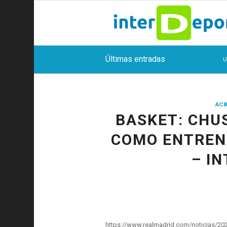
Últimas entradas
U
ACB
BASKET: CHU
COMO ENTREN
– I
https://www.realmadrid.com/noticias/20