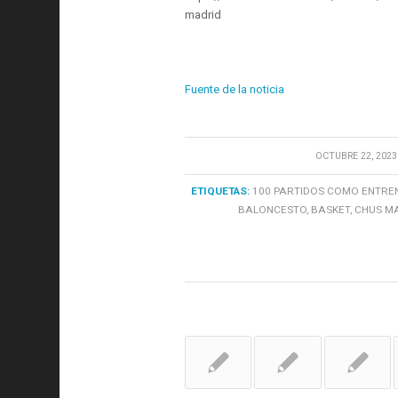
madrid
Fuente de la noticia
/
OCTUBRE 22, 2023
ETIQUETAS:
100 PARTIDOS COMO ENTRE
BALONCESTO
,
BASKET
,
CHUS M