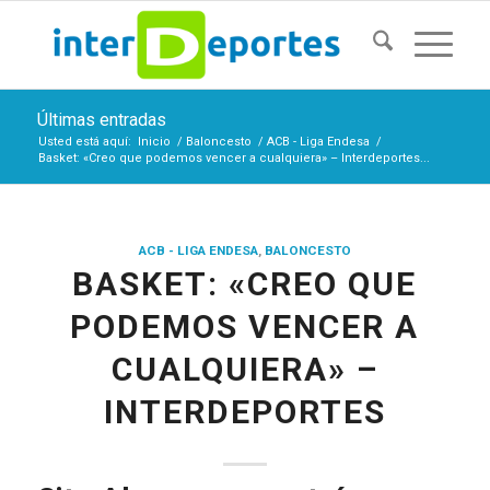
Últimas entradas
Usted está aquí:
Inicio
/
Baloncesto
/
ACB - Liga Endesa
/
Basket: «Creo que podemos vencer a cualquiera» – Interdeportes...
ACB - LIGA ENDESA
,
BALONCESTO
BASKET: «CREO QUE
PODEMOS VENCER A
CUALQUIERA» –
INTERDEPORTES