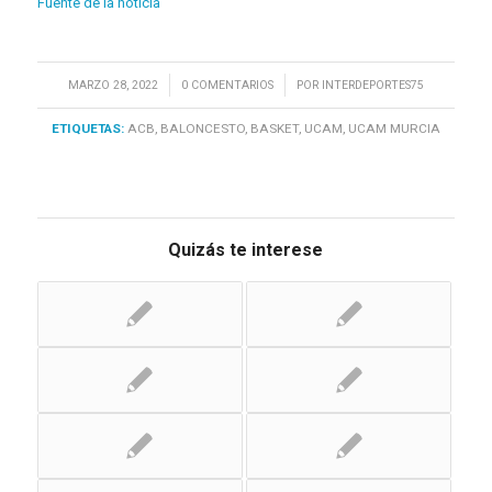
Fuente de la noticia
/
/
MARZO 28, 2022
0 COMENTARIOS
POR
INTERDEPORTES75
ETIQUETAS:
ACB
,
BALONCESTO
,
BASKET
,
UCAM
,
UCAM MURCIA
Quizás te interese