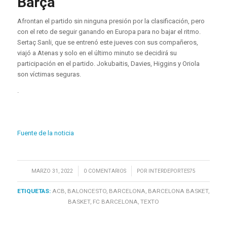
Barça
Afrontan el partido sin ninguna presión por la clasificación, pero
con el reto de seguir ganando en Europa para no bajar el ritmo.
Sertaç Sanli, que se entrenó este jueves con sus compañeros,
viajó a Atenas y solo en el último minuto se decidirá su
participación en el partido. Jokubaitis, Davies, Higgins y Oriola
son víctimas seguras.
.
Fuente de la noticia
/
/
MARZO 31, 2022
0 COMENTARIOS
POR
INTERDEPORTES75
ETIQUETAS:
ACB
,
BALONCESTO
,
BARCELONA
,
BARCELONA BASKET
,
BASKET
,
FC BARCELONA
,
TEXTO