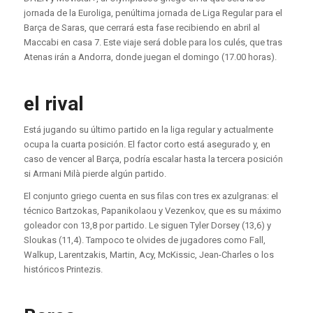
jornada de la Euroliga, penúltima jornada de Liga Regular para el
Barça de Saras, que cerrará esta fase recibiendo en abril al
Maccabi en casa 7. Este viaje será doble para los culés, que tras
Atenas irán a Andorra, donde juegan el domingo (17.00 horas).
el rival
Está jugando su último partido en la liga regular y actualmente
ocupa la cuarta posición. El factor corto está asegurado y, en
caso de vencer al Barça, podría escalar hasta la tercera posición
si Armani Milà pierde algún partido.
El conjunto griego cuenta en sus filas con tres ex azulgranas: el
técnico Bartzokas, Papanikolaou y Vezenkov, que es su máximo
goleador con 13,8 por partido. Le siguen Tyler Dorsey (13,6) y
Sloukas (11,4). Tampoco te olvides de jugadores como Fall,
Walkup, Larentzakis, Martin, Acy, McKissic, Jean-Charles o los
históricos Printezis.