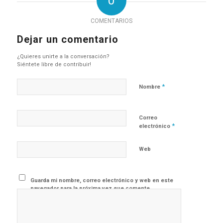
0
COMENTARIOS
Dejar un comentario
¿Quieres unirte a la conversación?
Siéntete libre de contribuir!
*
Nombre
Correo
*
electrónico
Web
Guarda mi nombre, correo electrónico y web en este
navegador para la próxima vez que comente.