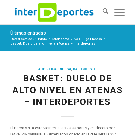
Últimas entradas
Usted está aquí:
Inicio
/
Baloncesto
/
ACB - Liga Endesa
/
Basket: Duelo de alto nivel en Atenas – Interdeportes
ACB - LIGA ENDESA
,
BALONCESTO
BASKET: DUELO DE
ALTO NIVEL EN ATENAS
– INTERDEPORTES
El Barça visita este viernes, a las 20.00 horas y en directo por
DAZN y Movistar+, al Olympiacos griego en la que será la 33ª