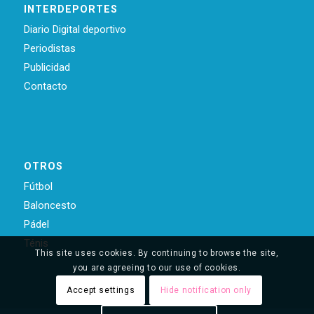
INTERDEPORTES
Diario Digital deportivo
Periodistas
Publicidad
Contacto
OTROS
Fútbol
Baloncesto
Pádel
Ténis
This site uses cookies. By continuing to browse the site,
you are agreeing to our use of cookies.
Accept settings
Hide notification only