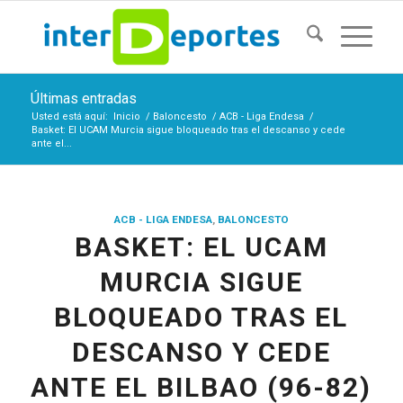
Últimas entradas
Usted está aquí:
Inicio
/
Baloncesto
/
ACB - Liga Endesa
/
Basket: El UCAM Murcia sigue bloqueado tras el descanso y cede
ante el...
ACB - LIGA ENDESA
,
BALONCESTO
BASKET: EL UCAM
MURCIA SIGUE
BLOQUEADO TRAS EL
DESCANSO Y CEDE
ANTE EL BILBAO (96-82)