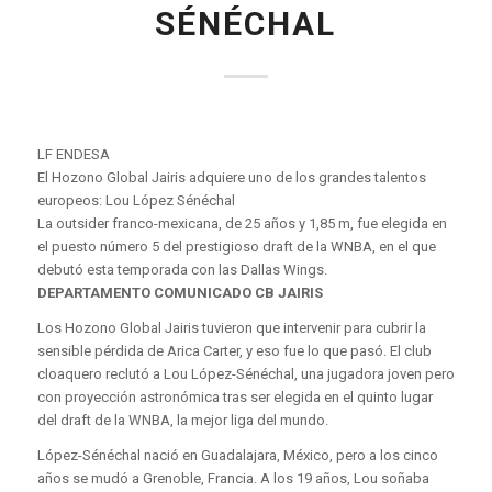
SÉNÉCHAL
LF ENDESA
El Hozono Global Jairis adquiere uno de los grandes talentos
europeos: Lou López Sénéchal
La outsider franco-mexicana, de 25 años y 1,85 m, fue elegida en
el puesto número 5 del prestigioso draft de la WNBA, en el que
debutó esta temporada con las Dallas Wings.
DEPARTAMENTO COMUNICADO CB JAIRIS
Los Hozono Global Jairis tuvieron que intervenir para cubrir la
sensible pérdida de Arica Carter, y eso fue lo que pasó. El club
cloaquero reclutó a Lou López-Sénéchal, una jugadora joven pero
con proyección astronómica tras ser elegida en el quinto lugar
del draft de la WNBA, la mejor liga del mundo.
López-Sénéchal nació en Guadalajara, México, pero a los cinco
años se mudó a Grenoble, Francia. A los 19 años, Lou soñaba