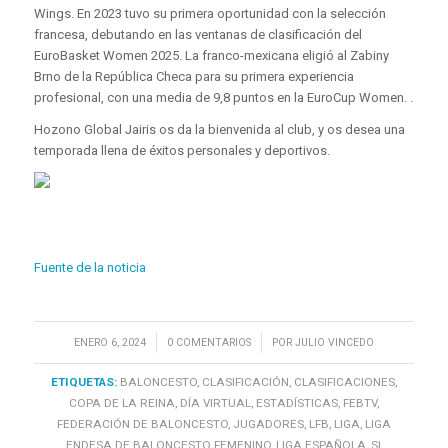
Wings. En 2023 tuvo su primera oportunidad con la selección
francesa, debutando en las ventanas de clasificación del
EuroBasket Women 2025. La franco-mexicana eligió al Zabiny
Brno de la República Checa para su primera experiencia
profesional, con una media de 9,8 puntos en la EuroCup Women. .
Hozono Global Jairis os da la bienvenida al club, y os desea una
temporada llena de éxitos personales y deportivos.
Fuente de la noticia
/
/
ENERO 6, 2024
0 COMENTARIOS
POR
JULIO VINCEDO
ETIQUETAS:
BALONCESTO
,
CLASIFICACIÓN
,
CLASIFICACIONES
,
COPA DE LA REINA
,
DÍA VIRTUAL
,
ESTADÍSTICAS
,
FEBTV
,
FEDERACIÓN DE BALONCESTO
,
JUGADORES
,
LFB
,
LIGA
,
LIGA
ENDESA DE BALONCESTO FEMENINO
,
LIGA ESPAÑOLA
,
SI