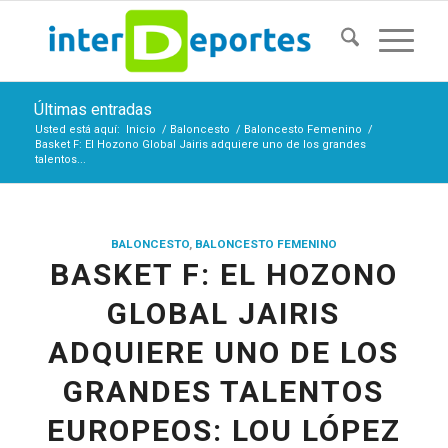
Últimas entradas
Usted está aquí:
Inicio
/
Baloncesto
/
Baloncesto Femenino
/
Basket F: El Hozono Global Jairis adquiere uno de los grandes
talentos...
BALONCESTO
,
BALONCESTO FEMENINO
BASKET F: EL HOZONO
GLOBAL JAIRIS
ADQUIERE UNO DE LOS
GRANDES TALENTOS
EUROPEOS: LOU LÓPEZ