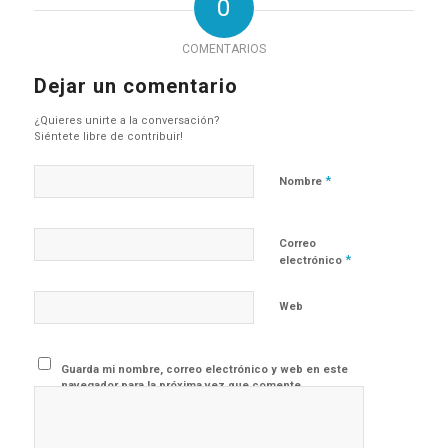
0
COMENTARIOS
Dejar un comentario
¿Quieres unirte a la conversación?
Siéntete libre de contribuir!
*
Nombre
Correo
*
electrónico
Web
Guarda mi nombre, correo electrónico y web en este
navegador para la próxima vez que comente.