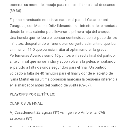
ponerse su mono de trabajo para reducir distancias al descanso
(39-36).
El paso al vestuario no estuvo nada mal para el Casademont
Zaragoza, con Mariona Ortiz liderando sus intentos de remontada
desde la línea exterior para llevarse la primera roja del choque.
Una inercia que no iba a encontrar continuidad con el paso de los
minutos, despertando el furor de un conjunto salmantino que iba
a firmar un 11-0 que parecía invitar al optimismo en la grada.
Perfumerías Avenida sumó 10 puntos en la recta final del partido,
ante un rival que no se rindió y supo volver a la pelea, empatando
el partido a falta de unos segundos para el final. Un partido
volcado a falta de 40 minutos para el final y donde el acierto de
Iyana Martín en su última posesión marcaría la pequeña diferencia
en el marcador antes del partido de vuelta (69-67).
PLAYOFFS POR EL TÍTULO:
CUARTOS DE FINAL:
A) Casademont Zaragoza (1º) vs Ingeniero Ambiental CAB
Estepona (8º)