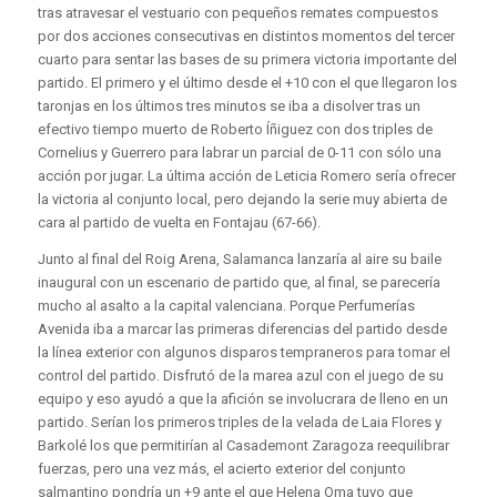
tras atravesar el vestuario con pequeños remates compuestos
por dos acciones consecutivas en distintos momentos del tercer
cuarto para sentar las bases de su primera victoria importante del
partido. El primero y el último desde el +10 con el que llegaron los
taronjas en los últimos tres minutos se iba a disolver tras un
efectivo tiempo muerto de Roberto Íñiguez con dos triples de
Cornelius y Guerrero para labrar un parcial de 0-11 con sólo una
acción por jugar. La última acción de Leticia Romero sería ofrecer
la victoria al conjunto local, pero dejando la serie muy abierta de
cara al partido de vuelta en Fontajau (67-66).
Junto al final del Roig Arena, Salamanca lanzaría al aire su baile
inaugural con un escenario de partido que, al final, se parecería
mucho al asalto a la capital valenciana. Porque Perfumerías
Avenida iba a marcar las primeras diferencias del partido desde
la línea exterior con algunos disparos tempraneros para tomar el
control del partido. Disfrutó de la marea azul con el juego de su
equipo y eso ayudó a que la afición se involucrara de lleno en un
partido. Serían los primeros triples de la velada de Laia Flores y
Barkolé los que permitirían al Casademont Zaragoza reequilibrar
fuerzas, pero una vez más, el acierto exterior del conjunto
salmantino pondría un +9 ante el que Helena Oma tuvo que