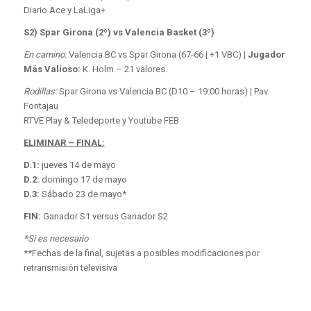
Diario Ace y LaLiga+
S2) Spar Girona (2º) vs Valencia Basket (3º)
En camino:
Valencia BC vs Spar Girona (67-66 | +1 VBC) |
Jugador
Más Valioso:
K. Holm – 21 valores.
Rodillas:
Spar Girona vs Valencia BC (D10 – 19:00 horas) | Pav.
Fontajau
RTVE Play & Teledeporte y Youtube FEB
ELIMINAR – FINAL:
D.1:
jueves 14 de mayo
D.2:
domingo 17 de mayo
D.3:
Sábado 23 de mayo*
FIN:
Ganador S1 versus Ganador S2
*Si es necesario
**Fechas de la final, sujetas a posibles modificaciones por
retransmisión televisiva