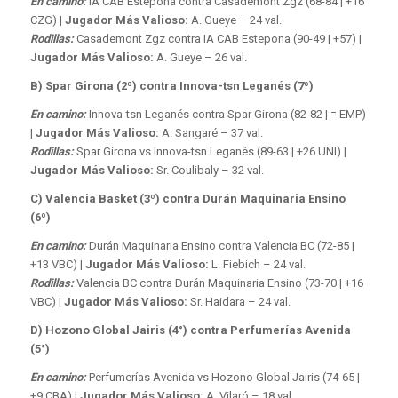
En camino:
IA CAB Estepona contra Casademont Zgz (68-84 | +16
CZG) |
Jugador Más Valioso:
A. Gueye – 24 val.
Rodillas:
Casademont Zgz contra IA CAB Estepona (90-49 | +57) |
Jugador Más Valioso:
A. Gueye – 26 val.
B) Spar Girona (2º) contra Innova-tsn Leganés (7º)
En camino:
Innova-tsn Leganés contra Spar Girona (82-82 | = EMP)
|
Jugador Más Valioso:
A. Sangaré – 37 val.
Rodillas:
Spar Girona vs Innova-tsn Leganés (89-63 | +26 UNI) |
Jugador Más Valioso:
Sr. Coulibaly – 32 val.
C) Valencia Basket (3º) contra Durán Maquinaria Ensino
(6º)
En camino:
Durán Maquinaria Ensino contra Valencia BC (72-85 |
+13 VBC) |
Jugador Más Valioso:
L. Fiebich – 24 val.
Rodillas:
Valencia BC contra Durán Maquinaria Ensino (73-70 | +16
VBC) |
Jugador Más Valioso:
Sr. Haidara – 24 val.
D) Hozono Global Jairis (4°) contra Perfumerías Avenida
(5°)
En camino:
Perfumerías Avenida vs Hozono Global Jairis (74-65 |
+9 CBA) |
Jugador Más Valioso:
A. Vilaró – 18 val.