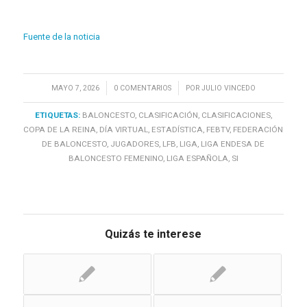
Fuente de la noticia
/
/
MAYO 7, 2026
0 COMENTARIOS
POR
JULIO VINCEDO
ETIQUETAS:
BALONCESTO
,
CLASIFICACIÓN
,
CLASIFICACIONES
,
COPA DE LA REINA
,
DÍA VIRTUAL
,
ESTADÍSTICA
,
FEBTV
,
FEDERACIÓN
DE BALONCESTO
,
JUGADORES
,
LFB
,
LIGA
,
LIGA ENDESA DE
BALONCESTO FEMENINO
,
LIGA ESPAÑOLA
,
SI
Quizás te interese