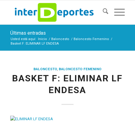
Últimas entradas
Usted está aquí:
Inicio
/
Baloncesto
/
Baloncesto Femenino
/
Basket F: ELIMINAR LF ENDESA
BALONCESTO
,
BALONCESTO FEMENINO
BASKET F: ELIMINAR LF
ENDESA