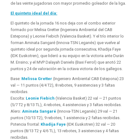
de las veinte jugadoras con mayor promedio goleador de la liga.
El quinteto ideal del día:
El quinteto de la jornada 16 nos deja con el combo exterior
formado por Melisa Gretter (Ingeniera Ambiental del CAB
Estepona) y Leonie Fiebich (Valencia Basket). Y el trío interior lo
forman Aminata Sangaré (Innova-TSN Leganés) que vuelve al
quinteto ideal por segunda jornada consecutiva; Khadija Faye
(IDK Euskotren), que lideró a su equipo en la victoria ante Durán
M. Ensino; y el MVP Dalayah Daniels (Baxi Ferrol) que anotó 22
puntos y 24 de valoración en la octava victoria de los gallegos.
Base:
Melissa Gretter
(Ingeniero Ambiental CAB Estepona) 23
val — 11 puntos (4/4 T2), 8 rebotes, 9 asistencias y 3 faltas
recibidas.
Escolta:
Leonie Fiebich
(Valencia Basket) 22 val — 21 puntos
(5/7 T2 y 8/13 TL), 4 rebotes, 4 asistencias y 3 faltas recibidas.
Alero:
Aminata Sangaré
(Innova-TSN Leganés) 29 val — 21
puntos (10/13 T2), 9 rebotes, 1 asistencia y 2 faltas recibidas.
Potencia frontal:
Khadija Faye
(IDK Euskotren) 32 val — 20
puntos (8/13 T2 y 4/6 TL), 13 rebotes, 3 asistencias y 4 faltas
recibidas.