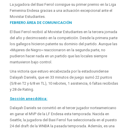
La jugadora del Baxi Ferrol consigue su primer premio en la Liga
Femenina Endesa gracias a una actuación excepcional ante el
Movistar Estudiantes.
FEBRERO ÁREA DE COMUNICACIÓN
El Baxi Ferrol recibió al Movistar Estudiantes en la tercera jornada
del año y decimosexto en la competición. Desde la primera parte
los gallegos hicieron patente su dominio del partido. Aunque las
«Mujeres de Negro» reaccionaron en la segunda parte, no
pudieron hacer nada en un partido que las locales siempre
mantuvieron bajo control.
Una victoria que estuvo encabezada por la estadounidense
Dalayah Daniels, que en 33 minutos de juego sumó 22 puntos
(5/8 en T2 y 6/8 en TL), 10 rebotes, 1 asistencia, 6 faltas recibidas
y 28 de Rating.
Sección anecdótica:
Dalayah Daniels se convirtió en el tercer jugador norteamericano
en ganar el MVP de la LF Endesa esta temporada. Nacida en
Seattle, la jugadora del Baxi Ferrol fue seleccionada en el puesto
24 del draft de la WNBA la pasada temporada. Además, es una