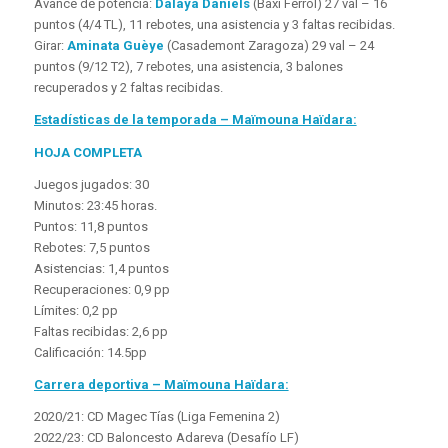
Avance de potencia:
Dalaya Daniels
(Baxi Ferrol) 27 val – 16
puntos (4/4 TL), 11 rebotes, una asistencia y 3 faltas recibidas.
Girar:
Aminata Guèye
(Casademont Zaragoza) 29 val – 24
puntos (9/12 T2), 7 rebotes, una asistencia, 3 balones
recuperados y 2 faltas recibidas.
Estadísticas de la temporada – Maïmouna Haïdara:
HOJA COMPLETA
Juegos jugados: 30
Minutos: 23:45 horas.
Puntos: 11,8 puntos
Rebotes: 7,5 puntos
Asistencias: 1,4 puntos
Recuperaciones: 0,9 pp
Límites: 0,2 pp
Faltas recibidas: 2,6 pp
Calificación: 14.5pp
Carrera deportiva – Maïmouna Haïdara:
2020/21: CD Magec Tías (Liga Femenina 2)
2022/23: CD Baloncesto Adareva (Desafío LF)