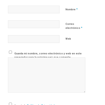
*
Nombre
Correo
*
electrónico
Web
Guarda mi nombre, correo electrónico y web en este
navegador para la próxima vez que comente.