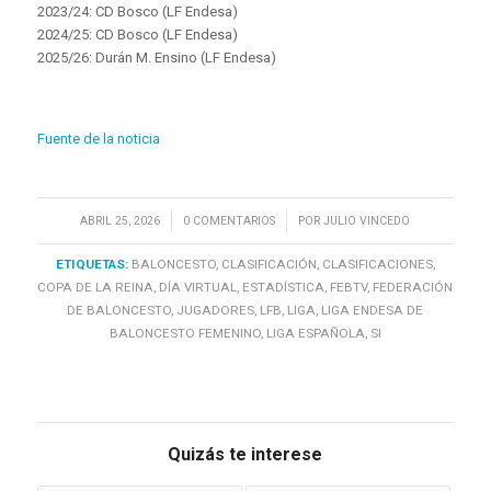
2023/24: CD Bosco (LF Endesa)
2024/25: CD Bosco (LF Endesa)
2025/26: Durán M. Ensino (LF Endesa)
Fuente de la noticia
/
/
ABRIL 25, 2026
0 COMENTARIOS
POR
JULIO VINCEDO
ETIQUETAS:
BALONCESTO
,
CLASIFICACIÓN
,
CLASIFICACIONES
,
COPA DE LA REINA
,
DÍA VIRTUAL
,
ESTADÍSTICA
,
FEBTV
,
FEDERACIÓN
DE BALONCESTO
,
JUGADORES
,
LFB
,
LIGA
,
LIGA ENDESA DE
BALONCESTO FEMENINO
,
LIGA ESPAÑOLA
,
SI
Quizás te interese