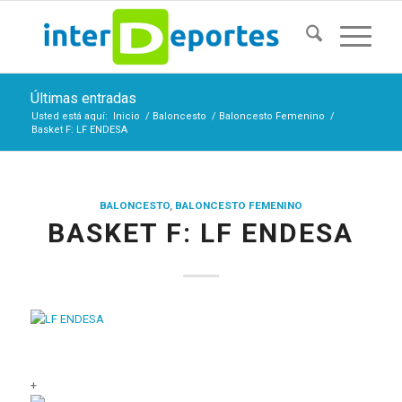
Últimas entradas
Usted está aquí:
Inicio
/
Baloncesto
/
Baloncesto Femenino
/
Basket F: LF ENDESA
BALONCESTO
,
BALONCESTO FEMENINO
BASKET F: LF ENDESA
+