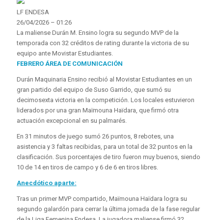
LF ENDESA
26/04/2026 – 01:26
La maliense Durán M. Ensino logra su segundo MVP de la
temporada con 32 créditos de rating durante la victoria de su
equipo ante Movistar Estudiantes.
FEBRERO ÁREA DE COMUNICACIÓN
Durán Maquinaria Ensino recibió al Movistar Estudiantes en un
gran partido del equipo de Suso Garrido, que sumó su
decimosexta victoria en la competición. Los locales estuvieron
liderados por una gran Maïmouna Haïdara, que firmó otra
actuación excepcional en su palmarés.
En 31 minutos de juego sumó 26 puntos, 8 rebotes, una
asistencia y 3 faltas recibidas, para un total de 32 puntos en la
clasificación. Sus porcentajes de tiro fueron muy buenos, siendo
10 de 14 en tiros de campo y 6 de 6 en tiros libres.
Anecdótico aparte:
Tras un primer MVP compartido, Maïmouna Haïdara logra su
segundo galardón para cerrar la última jornada de la fase regular
de la Liga Femenina Endesa. La jugadora maliense firmó 32