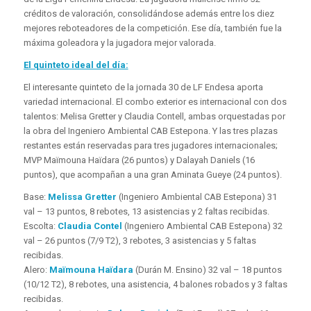
créditos de valoración, consolidándose además entre los diez
mejores reboteadores de la competición. Ese día, también fue la
máxima goleadora y la jugadora mejor valorada.
El quinteto ideal del día:
El interesante quinteto de la jornada 30 de LF Endesa aporta
variedad internacional. El combo exterior es internacional con dos
talentos: Melisa Gretter y Claudia Contell, ambas orquestadas por
la obra del Ingeniero Ambiental CAB Estepona. Y las tres plazas
restantes están reservadas para tres jugadores internacionales;
MVP Maïmouna Haïdara (26 puntos) y Dalayah Daniels (16
puntos), que acompañan a una gran Aminata Gueye (24 puntos).
Base:
Melissa Gretter
(Ingeniero Ambiental CAB Estepona) 31
val – 13 puntos, 8 rebotes, 13 asistencias y 2 faltas recibidas.
Escolta:
Claudia Contel
(Ingeniero Ambiental CAB Estepona) 32
val – 26 puntos (7/9 T2), 3 rebotes, 3 asistencias y 5 faltas
recibidas.
Alero:
Maïmouna Haïdara
(Durán M. Ensino) 32 val – 18 puntos
(10/12 T2), 8 rebotes, una asistencia, 4 balones robados y 3 faltas
recibidas.