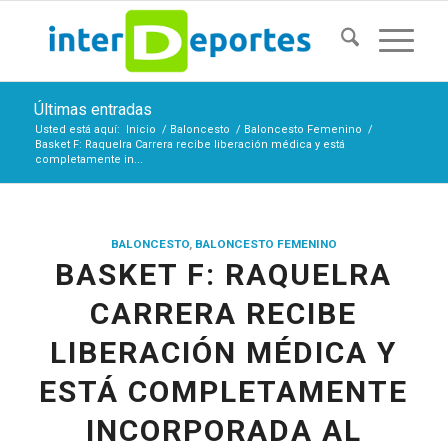
Últimas entradas
Usted está aquí:
Inicio
/
Baloncesto
/
Baloncesto Femenino
/
Basket F: Raquelra Carrera recibe liberación médica y está
completamente in...
BALONCESTO
,
BALONCESTO FEMENINO
BASKET F: RAQUELRA
CARRERA RECIBE
LIBERACIÓN MÉDICA Y
ESTÁ COMPLETAMENTE
INCORPORADA AL