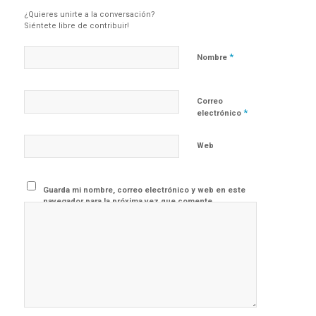
¿Quieres unirte a la conversación?
Siéntete libre de contribuir!
*
Nombre
Correo
*
electrónico
Web
Guarda mi nombre, correo electrónico y web en este
navegador para la próxima vez que comente.