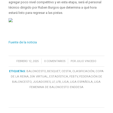
agregar poco nivel competitivo y en esta etapa, será el personal
técnico dirigido por Ruben Burgos que determina a qué hora
estará listo para regresar a las pistas.
Fuente de la noticia
/
/
FEBRERO 12, 2025
0 COMENTARIOS
POR
JULIO VINCEDO
ETIQUETAS:
BALONCESTO
,
BESQUET
,
CESTA
,
CLASIFICACIÓN
,
COPA
DE LA REINA
,
DÍA VIRTUAL
,
ESTADÍSTICA
,
FEBTV
,
FEDERACIÓN DE
BALONCESTO
,
JUGADORES
,
LF
,
LFB
,
LIGA
,
LIGA ESPAÑOLA
,
LIGA
FEMENINA DE BALONCESTO ENDDESA