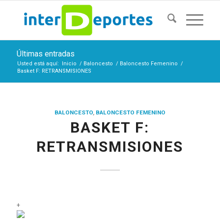
Últimas entradas
Usted está aquí:
Inicio
/
Baloncesto
/
Baloncesto Femenino
/
Basket F: RETRANSMISIONES
BALONCESTO
,
BALONCESTO FEMENINO
BASKET F:
RETRANSMISIONES
+