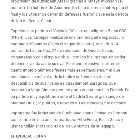
progresión de Kutxabank Araski gracias a Tanaya Atkinson (16
puntos). Un hat-trick de Asurmendi a falta de tres minutos para el
final y los vitorianos cerrando defensas fueron clave en la derrota
de los de Bernat Canut.
Espectacular partido el Valencia BC ante un peligroso Barça CBS
(91-34). Las ‘taronjas’ realizaron una primera parte espectacular,
anotando 58 puntos (32 en el segundo cuarto), incluidos 14
puntos de Lauren Cox, 24 de valoración de Queralt Casas,
coqueteando con el triple-doble… con los blaugranas sin poder
detener el vendaval de su rival. El relleno ofensivo en el tercer
cuarto impidió números finales más espectaculares. Y el que
continúa en lo más alto de la tabla y se beneficia de los
descalabros de sus rivales es Casademont Zaragoza, que
recuperó a Vega Gimeno pero no pudo contar con Leo Fiebich. En
un partido muy equilibrado ante el Cadí la Seu, el gran juego de
Mariona Ortiz (15 puntos, 6 rebotes y 3 asistencias) fue decisivo.
Importante fue la victoria de Durán Maquinaria Ensino en Donosti
con el tridente nacional formado por Alba Prieto, Paula Ginzo y
Blanca Millán anotando 43 de los 69 puntos de su equipo.
LF ENDESA – DÍA 9: