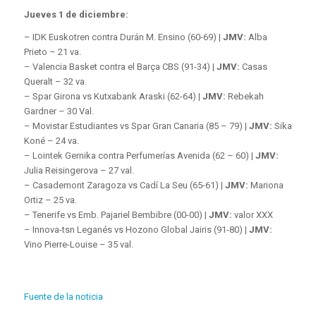
Jueves 1 de diciembre:
– IDK Euskotren contra Durán M. Ensino (60-69) |
JMV:
Alba
Prieto – 21 va.
– Valencia Basket contra el Barça CBS (91-34) |
JMV:
Casas
Queralt – 32 va.
– Spar Girona vs Kutxabank Araski (62-64) |
JMV:
Rebekah
Gardner – 30 Val.
– Movistar Estudiantes vs Spar Gran Canaria (85 – 79) |
JMV:
Sika
Koné – 24 va.
– Lointek Gernika contra Perfumerías Avenida (62 – 60) |
JMV:
Julia Reisingerova – 27 val.
– Casademont Zaragoza vs Cadí La Seu (65-61) |
JMV:
Mariona
Ortiz – 25 va.
– Tenerife vs Emb. Pajariel Bembibre (00-00) |
JMV:
valor XXX
– Innova-tsn Leganés vs Hozono Global Jairis (91-80) |
JMV:
Vino Pierre-Louise – 35 val.
Fuente de la noticia