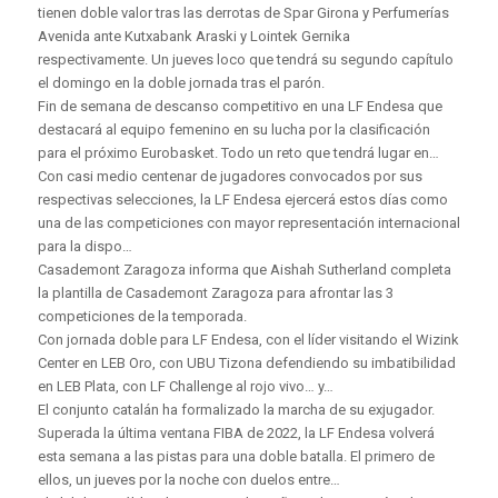
tienen doble valor tras las derrotas de Spar Girona y Perfumerías
Avenida ante Kutxabank Araski y Lointek Gernika
respectivamente. Un jueves loco que tendrá su segundo capítulo
el domingo en la doble jornada tras el parón.
Fin de semana de descanso competitivo en una LF Endesa que
destacará al equipo femenino en su lucha por la clasificación
para el próximo Eurobasket. Todo un reto que tendrá lugar en…
Con casi medio centenar de jugadores convocados por sus
respectivas selecciones, la LF Endesa ejercerá estos días como
una de las competiciones con mayor representación internacional
para la dispo…
Casademont Zaragoza informa que Aishah Sutherland completa
la plantilla de Casademont Zaragoza para afrontar las 3
competiciones de la temporada.
Con jornada doble para LF Endesa, con el líder visitando el Wizink
Center en LEB Oro, con UBU Tizona defendiendo su imbatibilidad
en LEB Plata, con LF Challenge al rojo vivo… y…
El conjunto catalán ha formalizado la marcha de su exjugador.
Superada la última ventana FIBA ​​de 2022, la LF Endesa volverá
esta semana a las pistas para una doble batalla. El primero de
ellos, un jueves por la noche con duelos entre…