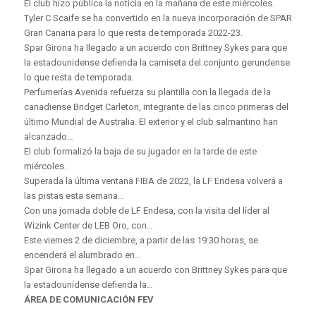
El club hizo pública la noticia en la mañana de este miércoles.
Tyler C Scaife se ha convertido en la nueva incorporación de SPAR
Gran Canaria para lo que resta de temporada 2022-23.
Spar Girona ha llegado a un acuerdo con Brittney Sykes para que
la estadounidense defienda la camiseta del conjunto gerundense
lo que resta de temporada.
Perfumerías Avenida refuerza su plantilla con la llegada de la
canadiense Bridget Carleton, integrante de las cinco primeras del
último Mundial de Australia. El exterior y el club salmantino han
alcanzado…
El club formalizó la baja de su jugador en la tarde de este
miércoles.
Superada la última ventana FIBA ​​de 2022, la LF Endesa volverá a
las pistas esta semana…
Con una jornada doble de LF Endesa, con la visita del líder al
Wizink Center de LEB Oro, con…
Este viernes 2 de diciembre, a partir de las 19:30 horas, se
encenderá el alumbrado en…
Spar Girona ha llegado a un acuerdo con Brittney Sykes para que
la estadounidense defienda la…
ÁREA DE COMUNICACIÓN FEV