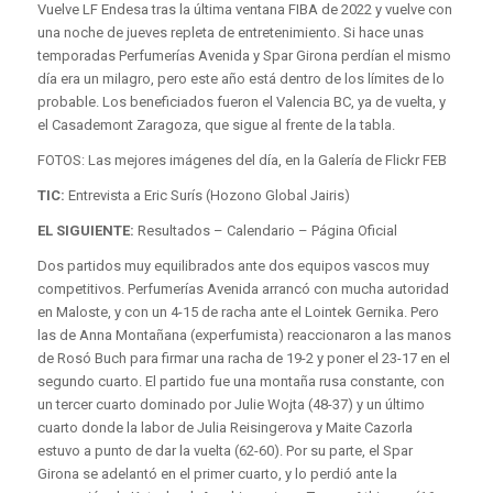
Vuelve LF Endesa tras la última ventana FIBA ​​de 2022 y vuelve con
una noche de jueves repleta de entretenimiento. Si hace unas
temporadas Perfumerías Avenida y Spar Girona perdían el mismo
día era un milagro, pero este año está dentro de los límites de lo
probable. Los beneficiados fueron el Valencia BC, ya de vuelta, y
el Casademont Zaragoza, que sigue al frente de la tabla.
FOTOS: Las mejores imágenes del día, en la Galería de Flickr FEB
TIC:
Entrevista a Eric Surís (Hozono Global Jairis)
EL SIGUIENTE:
Resultados – Calendario – Página Oficial
Dos partidos muy equilibrados ante dos equipos vascos muy
competitivos. Perfumerías Avenida arrancó con mucha autoridad
en Maloste, y con un 4-15 de racha ante el Lointek Gernika. Pero
las de Anna Montañana (experfumista) reaccionaron a las manos
de Rosó Buch para firmar una racha de 19-2 y poner el 23-17 en el
segundo cuarto. El partido fue una montaña rusa constante, con
un tercer cuarto dominado por Julie Wojta (48-37) y un último
cuarto donde la labor de Julia Reisingerova y Maite Cazorla
estuvo a punto de dar la vuelta (62-60). Por su parte, el Spar
Girona se adelantó en el primer cuarto, y lo perdió ante la