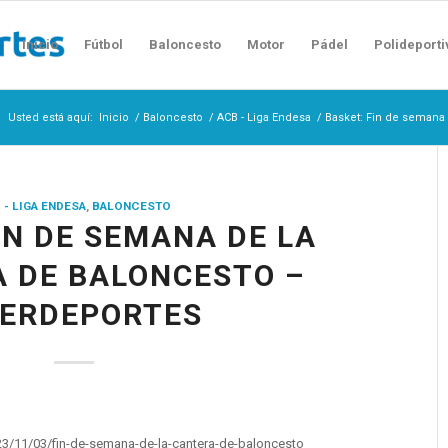
Inicio
Fútbol
Baloncesto
Motor
Pádel
Polideporti
Usted está aquí:
Inicio
/
Baloncesto
/
ACB - Liga Endesa
/
Basket: Fin de semana 
 - LIGA ENDESA
,
BALONCESTO
IN DE SEMANA DE LA
 DE BALONCESTO –
TERDEPORTES
23/11/03/fin-de-semana-de-la-cantera-de-baloncesto