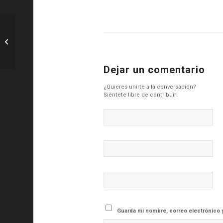
R. Madrid: Horarios de la duodécima
jornada de Liga
Dejar un comentario
¿Quieres unirte a la conversación?
Siéntete libre de contribuir!
Guarda mi nombre, correo electrónico 