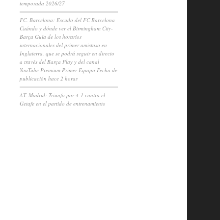
temporada 2026/27
FC. Barcelona: Escudo del FC Barcelona
Cuándo y dónde ver el Birmingham City-
Barça Guía de los horarios
internacionales del primer amistoso en
Inglaterra, que se podrá seguir en directo
a través del Barça Play y del canal
YouTube Premium Primer Equipo Fecha de
publicación hace 2 horas
AT. Madrid: Triunfo por 4-1 contra el
Getafe en el partido de entrenamiento