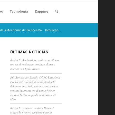
vo
Tecnologia
Zapping
de la Academia de Baloncesto – Interdepo...
ÚLTIMAS NOTICIAS
Basket F: Azulmarino contiene un último
tiro en el recámara: fortalece el juego
interior con Lydia Rivers
FC. Barcelona: Escudo del FC Barcelona
Primer entrenamiento de Raphinha El
delantero brasileño entrena por primera
vez tras incorporarse al grupo Primer
Equipo Fecha de publicación Hace 47
Mins
Basket F: Valencia Basket y Hummel
lanzan la primera camiseta para la