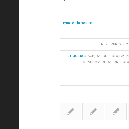
Fuente de la noticia
/
NOVIEMBRE 2, 202
ETIQUETAS:
ACB
,
BALONCESTO
,
BASK
ACADEMIA DE BALONCESTO