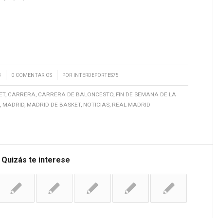
/
3
0 COMENTARIOS
POR
INTERDEPORTES75
ET
,
CARRERA
,
CARRERA DE BALONCESTO
,
FIN DE SEMANA DE LA
,
MADRID
,
MADRID DE BASKET
,
NOTICIAS
,
REAL MADRID
Quizás te interese