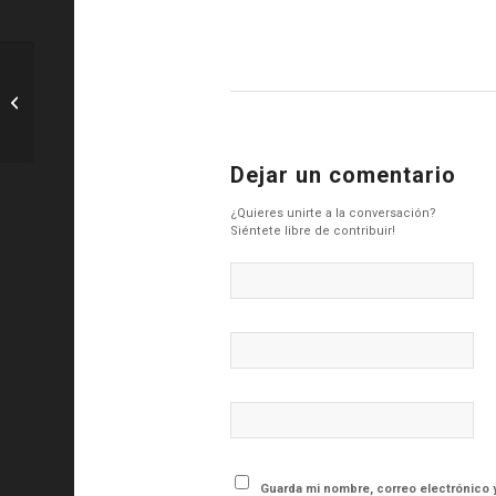
AT. Madrid: El miércoles 7 de enero
conoceremos a nuestro rival en
octavos...
Dejar un comentario
¿Quieres unirte a la conversación?
Siéntete libre de contribuir!
Guarda mi nombre, correo electrónico 