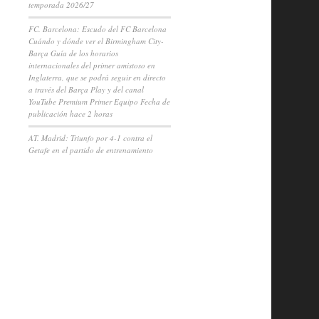
temporada 2026/27
FC. Barcelona: Escudo del FC Barcelona
Cuándo y dónde ver el Birmingham City-
Barça Guía de los horarios
internacionales del primer amistoso en
Inglaterra, que se podrá seguir en directo
a través del Barça Play y del canal
YouTube Premium Primer Equipo Fecha de
publicación hace 2 horas
AT. Madrid: Triunfo por 4-1 contra el
Getafe en el partido de entrenamiento