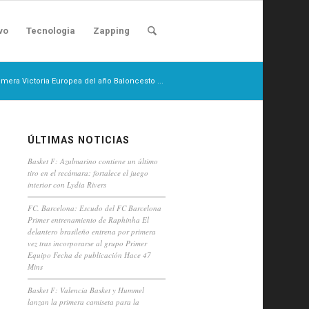
vo
Tecnologia
Zapping
imera Victoria Europea del año Baloncesto ...
ÚLTIMAS NOTICIAS
Basket F: Azulmarino contiene un último
tiro en el recámara: fortalece el juego
interior con Lydia Rivers
FC. Barcelona: Escudo del FC Barcelona
Primer entrenamiento de Raphinha El
delantero brasileño entrena por primera
vez tras incorporarse al grupo Primer
Equipo Fecha de publicación Hace 47
Mins
Basket F: Valencia Basket y Hummel
lanzan la primera camiseta para la