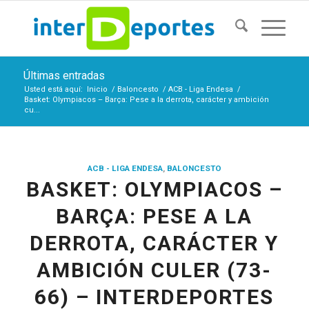
Últimas entradas
Usted está aquí:
Inicio
/
Baloncesto
/
ACB - Liga Endesa
/
Basket: Olympiacos – Barça: Pese a la derrota, carácter y ambición
cu...
ACB - LIGA ENDESA
,
BALONCESTO
BASKET: OLYMPIACOS –
BARÇA: PESE A LA
DERROTA, CARÁCTER Y
AMBICIÓN CULER (73-
66) – INTERDEPORTES