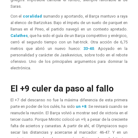
Saras.
Con el
coralidad
sumando y aportando, el Barça mantuvo a raya
al elenco de Bartzokas. Bajo el ímpetu de un suelo de parquet en
llamas en el Pireo, el partido navegó en un contexto apretado.
Calathes
, que ha sido el guía de un Barça competitivo y enérgico,
cerró el segundo tiempo con un hat-trick. Otra acción de 6,75
metros que abrió un nuevo hueco:
33-40
. Apoyado en la
personalidad y carácter de Jasikevicius, sobre todo en el rebote
ofensivo. Uno de los principales argumentos para dominar la
electrónica.
El +9 culer da paso al fallo
El +7 del descanso no fue la máxima diferencia de esta primera
parte en poder de los culés; ha sido
un +8
. Se revisará cuando se
reanude la reunión. El Barça volvió a mostrar sed de victoria en el
tercer cuarto. Porque Mirotic colocó un +9, a pesar de la creciente
falta de aciertos y canastas. A partir de ahí, el Olympiacos supo
secar las distancias y acercarse al marcador: 46-47. Y en un