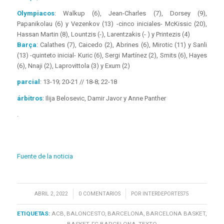
Olympiacos
: Walkup (6), Jean-Charles (7), Dorsey (9),
Papanikolau (6) y Vezenkov (13) -cinco iniciales- McKissic (20),
Hassan Martin (8), Lountzis (-), Larentzakis (- ) y Printezis (4)
Barça
: Calathes (7), Caicedo (2), Abrines (6), Mirotic (11) y Sanli
(13) -quinteto inicial- Kuric (6), Sergi Martínez (2), Smits (6), Hayes
(6), Nnaji (2), Laprovittola (3) y Exum (2)
parcial
: 13-19; 20-21 // 18-8; 22-18
árbitros
: Ilija Belosevic, Damir Javor y Anne Panther
.
Fuente de la noticia
/
/
ABRIL 2, 2022
0 COMENTARIOS
POR
INTERDEPORTES75
ETIQUETAS:
ACB
,
BALONCESTO
,
BARCELONA
,
BARCELONA BASKET
,
BASKET
,
FC BARCELONA
,
TEXTO