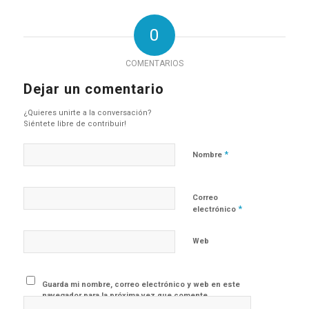
0
COMENTARIOS
Dejar un comentario
¿Quieres unirte a la conversación?
Siéntete libre de contribuir!
*
Nombre
Correo
*
electrónico
Web
Guarda mi nombre, correo electrónico y web en este
navegador para la próxima vez que comente.