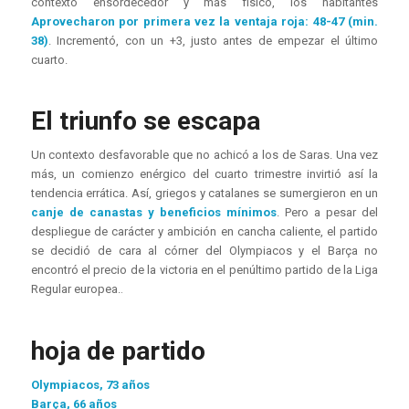
contexto ensordecedor y más físico, los habitantes
Aprovecharon por primera vez la ventaja roja: 48-47 (min.
38)
. Incrementó, con un +3, justo antes de empezar el último
cuarto.
El triunfo se escapa
Un contexto desfavorable que no achicó a los de Saras. Una vez
más, un comienzo enérgico del cuarto trimestre invirtió así la
tendencia errática. Así, griegos y catalanes se sumergieron en un
canje de canastas y beneficios mínimos
. Pero a pesar del
despliegue de carácter y ambición en cancha caliente, el partido
se decidió de cara al córner del Olympiacos y el Barça no
encontró el precio de la victoria en el penúltimo partido de la Liga
Regular europea.
.
hoja de partido
Olympiacos, 73 años
Barça, 66 años