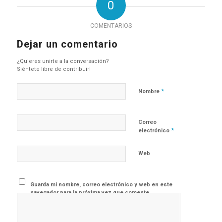
0
COMENTARIOS
Dejar un comentario
¿Quieres unirte a la conversación?
Siéntete libre de contribuir!
*
Nombre
Correo
*
electrónico
Web
Guarda mi nombre, correo electrónico y web en este
navegador para la próxima vez que comente.