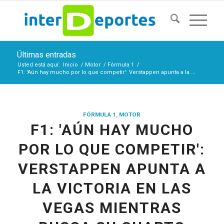
Últimas entradas
Usted está aquí:
Inicio
/
Motor
/
Fórmula 1
/
F1: 'Aún hay mucho por lo que competir': Verstappen apunta a la ...
FÓRMULA 1
,
MOTOR
F1: 'AÚN HAY MUCHO
POR LO QUE COMPETIR':
VERSTAPPEN APUNTA A
LA VICTORIA EN LAS
VEGAS MIENTRAS