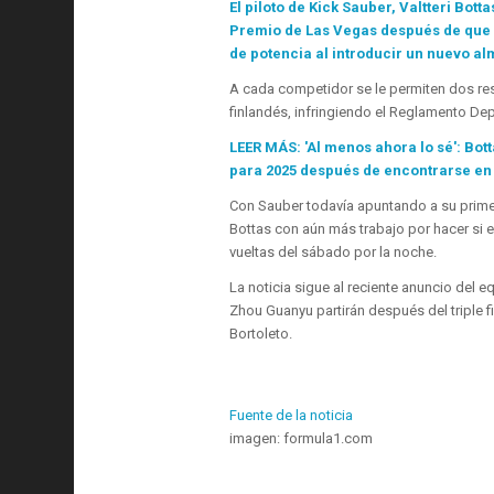
El piloto de Kick Sauber, Valtteri Bott
Premio de Las Vegas después de que e
de potencia al introducir un nuevo a
A cada competidor se le permiten dos res
finlandés, infringiendo el Reglamento Depo
LEER MÁS: 'Al menos ahora lo sé': Bott
para 2025 después de encontrarse en 
Con Sauber todavía apuntando a su primer
Bottas con aún más trabajo por hacer si es
vueltas del sábado por la noche.
La noticia sigue al reciente anuncio del
Zhou Guanyu partirán después del triple f
Bortoleto.
Fuente de la noticia
imagen: formula1.com