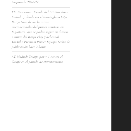
temporada 2026/27
FC. Barcelona: Escudo del FC Barcelona
Cuándo y dónde ver el Birmingham City-
Barça Guía de los horarios
internacionales del primer amistoso en
Inglaterra, que se podrá seguir en directo
a través del Barça Play y del canal
YouTube Premium Primer Equipo Fecha de
publicación hace 2 horas
AT. Madrid: Triunfo por 4-1 contra el
Getafe en el partido de entrenamiento