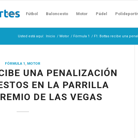
Inicio
Fútbol
Baloncesto
Motor
Pádel
Polideporti
Usted está aquí:
Inicio
/
Motor
/
Fórmula 1
/
F1: Bottas recibe una penal
FÓRMULA 1
,
MOTOR
ECIBE UNA PENALIZACIÓN
ESTOS EN LA PARRILLA
REMIO DE LAS VEGAS