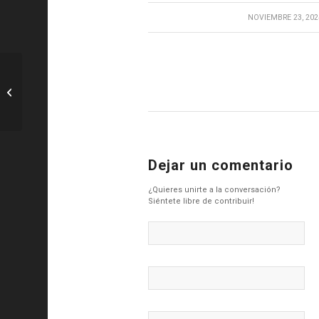
/
NOVIEMBRE 23, 202
F1: FP1: Hamilton lidera 1-2 a
Mercedes durante la primera práctica
en Las...
Dejar un comentario
¿Quieres unirte a la conversación?
Siéntete libre de contribuir!