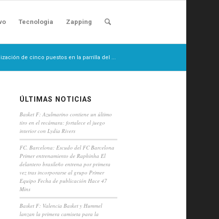
vo
Tecnologia
Zapping
ización de cinco puestos en la parrilla del ...
ÚLTIMAS NOTICIAS
Basket F: Azulmarino contiene un último
tiro en el recámara: fortalece el juego
interior con Lydia Rivers
FC. Barcelona: Escudo del FC Barcelona
Primer entrenamiento de Raphinha El
delantero brasileño entrena por primera
vez tras incorporarse al grupo Primer
Equipo Fecha de publicación Hace 47
Mins
Basket F: Valencia Basket y Hummel
lanzan la primera camiseta para la