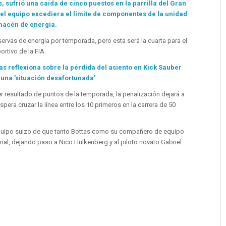
as, sufrió una caída de cinco puestos en la parrilla del Gran
l equipo excediera el límite de componentes de la unidad
lmacén de energía.
ervas de energía por temporada, pero esta será la cuarta para el
rtivo de la FIA.
as reflexiona sobre la pérdida del asiento en Kick Sauber
una 'situación desafortunada'
 resultado de puntos de la temporada, la penalización dejará a
pera cruzar la línea entre los 10 primeros en la carrera de 50
 equipo suizo de que tanto Bottas como su compañero de equipo
inal, dejando paso a Nico Hulkenberg y al piloto novato Gabriel