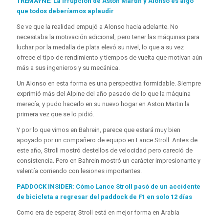
TREMAYNE: La irrupción de Aston Martin y Alonso es algo
que todos deberíamos aplaudir
Se ve que la realidad empujó a Alonso hacia adelante. No
necesitaba la motivación adicional, pero tener las máquinas para
luchar por la medalla de plata elevó su nivel, lo que a su vez
ofrece el tipo de rendimiento y tiempos de vuelta que motivan aún
más a sus ingenieros y su mecánica.
Un Alonso en esta forma es una perspectiva formidable. Siempre
exprimió más del Alpine del año pasado de lo que la máquina
merecía, y pudo hacerlo en su nuevo hogar en Aston Martin la
primera vez que se lo pidió.
Y por lo que vimos en Bahrein, parece que estará muy bien
apoyado por un compañero de equipo en Lance Stroll. Antes de
este año, Stroll mostró destellos de velocidad pero careció de
consistencia. Pero en Bahrein mostró un carácter impresionante y
valentía corriendo con lesiones importantes.
PADDOCK INSIDER: Cómo Lance Stroll pasó de un accidente
de bicicleta a regresar del paddock de F1 en solo 12 días
Como era de esperar, Stroll está en mejor forma en Arabia