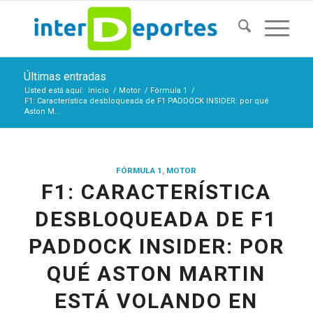
Últimas entradas
Usted está aquí:
Inicio
/
Motor
/
Fórmula 1
/
F1: Característica desbloqueada de F1 PADDOCK INSIDER: por qué
Aston M...
FÓRMULA 1
,
MOTOR
F1: CARACTERÍSTICA
DESBLOQUEADA DE F1
PADDOCK INSIDER: POR
QUÉ ASTON MARTIN
ESTÁ VOLANDO EN