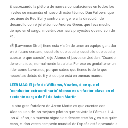
Encabezando la plétora de nuevas contrataciones en todos los
niveles se encuentra el nuevo director técnico Dan Fallows, que
proviene de Red Bull y controla en general la dirección del
desarrollo con el jefe técnico Andrew Green, que lleva mucho
tiempo en el cargo, moviéndose hacia proyectos que no son de
F1.
«Él [Lawrence Stroll] tiene esta visión de tener un equipo ganador
en el futuro cercano, cueste lo que cueste, cueste lo que cueste,
cueste lo que cueste”, dijo Alonso el jueves en Jeddah. “Cuando
tiene una idea, normalmente la acierta. Por eso es genial tener un
líder como Lawrence, porque sabes que tienes todo lo que
necesitas detrás de ti y el equipo está en buenas manos.
LEER MÁS: El jefe de Williams, Vowles, dice que el
‘conductor extraordinario’ Alonso es un factor clave en el
reciente cargo de F1 de Aston Martin
La otra gran fortaleza de Aston Martin es que cuentan con
Alonso, uno de los mejores pilotos que ha visto la Fórmula 1. A
los 41 años, no muestra signos de desaceleración y, en cualquier
caso, el dos veces campeón mundial de España está operando a