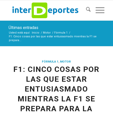
Últimas entradas
Usted está aquí:
Inicio
/
Motor
/
Fórmula 1
/
F1: Cinco cosas por las que estar entusiasmado mientras la F1 se
prepara...
FÓRMULA 1
,
MOTOR
F1: CINCO COSAS POR
LAS QUE ESTAR
ENTUSIASMADO
MIENTRAS LA F1 SE
PREPARA PARA LA