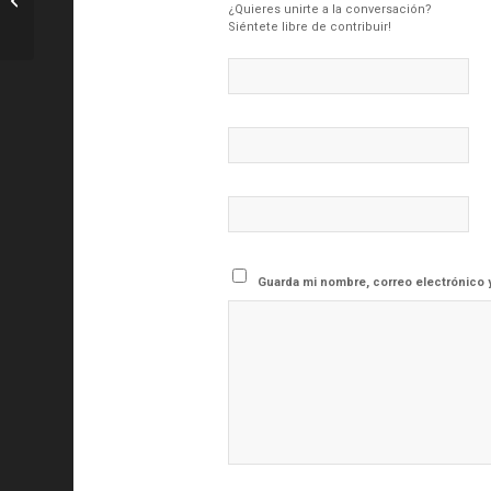
¿Quieres unirte a la conversación?
con la vuelta a los entrenamientos
Siéntete libre de contribuir!
Guarda mi nombre, correo electrónico 