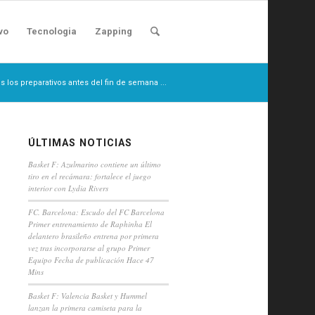
vo
Tecnologia
Zapping
 los preparativos antes del fin de semana ...
ÚLTIMAS NOTICIAS
Basket F: Azulmarino contiene un último
tiro en el recámara: fortalece el juego
interior con Lydia Rivers
FC. Barcelona: Escudo del FC Barcelona
Primer entrenamiento de Raphinha El
delantero brasileño entrena por primera
vez tras incorporarse al grupo Primer
Equipo Fecha de publicación Hace 47
Mins
Basket F: Valencia Basket y Hummel
lanzan la primera camiseta para la