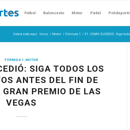
Inicio
Fútbol
Baloncesto
Motor
Pádel
Polideporti
Usted está aquí:
Inicio
/
Motor
/
Fórmula 1
/
F1: COMO SUCEDIÓ: Siga todos
FÓRMULA 1
,
MOTOR
CEDIÓ: SIGA TODOS LOS
OS ANTES DEL FIN DE
 GRAN PREMIO DE LAS
VEGAS