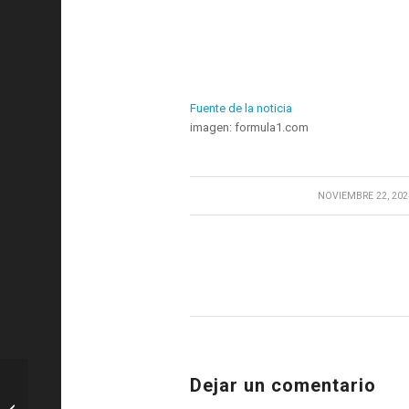
Fuente de la noticia
imagen: formula1.com
/
NOVIEMBRE 22, 202
Dejar un comentario
FC. Barcelona: La semana empieza