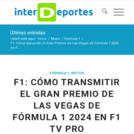
Últimas entradas
Usted está aquí:
Inicio
/
Motor
/
Fórmula 1
/
F1: Cómo transmitir el Gran Premio de Las Vegas de Fórmula 1 2024
en F...
FÓRMULA 1
,
MOTOR
F1: CÓMO TRANSMITIR
EL GRAN PREMIO DE
LAS VEGAS DE
FÓRMULA 1 2024 EN F1
TV PRO