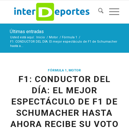
Últimas entradas
Usted está aquí:
Inicio
/
Motor
/
Fórmula 1
/
F1: CONDUCTOR DEL DÍA: El mejor espectáculo de F1 de Schumacher
hasta a...
FÓRMULA 1
,
MOTOR
F1: CONDUCTOR DEL
DÍA: EL MEJOR
ESPECTÁCULO DE F1 DE
SCHUMACHER HASTA
AHORA RECIBE SU VOTO