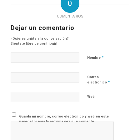
0
COMENTARIOS
Dejar un comentario
¿Quieres unirte a la conversación?
Siéntete libre de contribuir!
*
Nombre
Correo
*
electrónico
Web
Guarda mi nombre, correo electrónico y web en este
navegador para la próxima vez que comente.