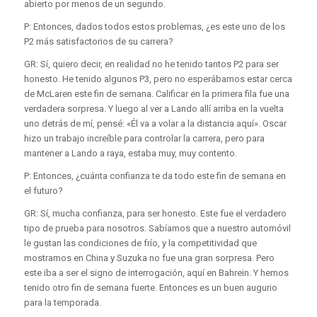
abierto por menos de un segundo.
P: Entonces, dados todos estos problemas, ¿es este uno de los
P2 más satisfactorios de su carrera?
GR: Sí, quiero decir, en realidad no he tenido tantos P2 para ser
honesto. He tenido algunos P3, pero no esperábamos estar cerca
de McLaren este fin de semana. Calificar en la primera fila fue una
verdadera sorpresa. Y luego al ver a Lando allí arriba en la vuelta
uno detrás de mí, pensé: «Él va a volar a la distancia aquí». Oscar
hizo un trabajo increíble para controlar la carrera, pero para
mantener a Lando a raya, estaba muy, muy contento.
P: Entonces, ¿cuánta confianza te da todo este fin de semana en
el futuro?
GR: Sí, mucha confianza, para ser honesto. Este fue el verdadero
tipo de prueba para nosotros. Sabíamos que a nuestro automóvil
le gustan las condiciones de frío, y la competitividad que
mostramos en China y Suzuka no fue una gran sorpresa. Pero
este iba a ser el signo de interrogación, aquí en Bahrein. Y hemos
tenido otro fin de semana fuerte. Entonces es un buen augurio
para la temporada.