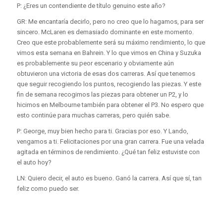
P: ¿Eres un contendiente de título genuino este año?
GR: Me encantaría decirlo, pero no creo que lo hagamos, para ser
sincero. McLaren es demasiado dominante en este momento.
Creo que este probablemente será su máximo rendimiento, lo que
vimos esta semana en Bahrein. Y lo que vimos en China y Suzuka
es probablemente su peor escenario y obviamente aún
obtuvieron una victoria de esas dos carreras. Así que tenemos
que seguir recogiendo los puntos, recogiendo las piezas. Y este
fin de semana recogimos las piezas para obtener un P2, y lo
hicimos en Melbourne también para obtener el P3. No espero que
esto continúe para muchas carreras, pero quién sabe.
P: George, muy bien hecho para ti. Gracias por eso. Y Lando,
vengamos a ti. Felicitaciones por una gran carrera. Fue una velada
agitada en términos de rendimiento. ¿Qué tan feliz estuviste con
el auto hoy?
LN: Quiero decir, el auto es bueno. Ganó la carrera. Así que sí, tan
feliz como puedo ser.