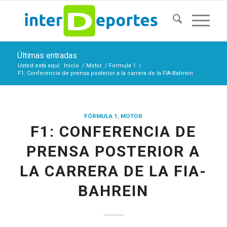
Últimas entradas
Usted está aquí:
Inicio
/
Motor
/
Fórmula 1
/
F1: Conferencia de prensa posterior a la carrera de la FIA-Bahrein
FÓRMULA 1
,
MOTOR
F1: CONFERENCIA DE
PRENSA POSTERIOR A
LA CARRERA DE LA FIA-
BAHREIN