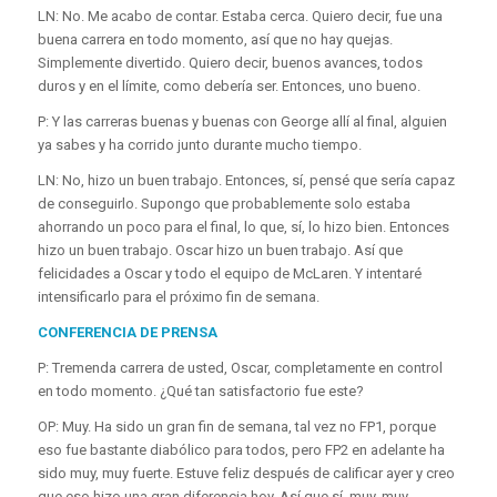
LN: No. Me acabo de contar. Estaba cerca. Quiero decir, fue una
buena carrera en todo momento, así que no hay quejas.
Simplemente divertido. Quiero decir, buenos avances, todos
duros y en el límite, como debería ser. Entonces, uno bueno.
P: Y las carreras buenas y buenas con George allí al final, alguien
ya sabes y ha corrido junto durante mucho tiempo.
LN: No, hizo un buen trabajo. Entonces, sí, pensé que sería capaz
de conseguirlo. Supongo que probablemente solo estaba
ahorrando un poco para el final, lo que, sí, lo hizo bien. Entonces
hizo un buen trabajo. Oscar hizo un buen trabajo. Así que
felicidades a Oscar y todo el equipo de McLaren. Y intentaré
intensificarlo para el próximo fin de semana.
CONFERENCIA DE PRENSA
P: Tremenda carrera de usted, Oscar, completamente en control
en todo momento. ¿Qué tan satisfactorio fue este?
OP: Muy. Ha sido un gran fin de semana, tal vez no FP1, porque
eso fue bastante diabólico para todos, pero FP2 en adelante ha
sido muy, muy fuerte. Estuve feliz después de calificar ayer y creo
que eso hizo una gran diferencia hoy. Así que sí, muy, muy