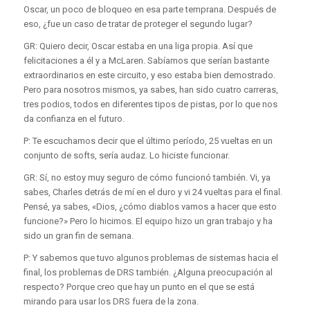
Oscar, un poco de bloqueo en esa parte temprana. Después de
eso, ¿fue un caso de tratar de proteger el segundo lugar?
GR: Quiero decir, Oscar estaba en una liga propia. Así que
felicitaciones a él y a McLaren. Sabíamos que serían bastante
extraordinarios en este circuito, y eso estaba bien demostrado.
Pero para nosotros mismos, ya sabes, han sido cuatro carreras,
tres podios, todos en diferentes tipos de pistas, por lo que nos
da confianza en el futuro.
P: Te escuchamos decir que el último período, 25 vueltas en un
conjunto de softs, sería audaz. Lo hiciste funcionar.
GR: Sí, no estoy muy seguro de cómo funcionó también. Vi, ya
sabes, Charles detrás de mí en el duro y vi 24 vueltas para el final.
Pensé, ya sabes, «Dios, ¿cómo diablos vamos a hacer que esto
funcione?» Pero lo hicimos. El equipo hizo un gran trabajo y ha
sido un gran fin de semana.
P: Y sabemos que tuvo algunos problemas de sistemas hacia el
final, los problemas de DRS también. ¿Alguna preocupación al
respecto? Porque creo que hay un punto en el que se está
mirando para usar los DRS fuera de la zona.