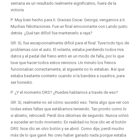
semana es un resultado realmente significativo, fuera de la
victoria.
P: Muy bien hecho para ti. Gracias Oscar. George, vengamos a ti.
Muchas felicitaciones. Fue un final emocionante con Lando justo
detrás. ¿Qué tan difícil fue mantenerlo a raya?
GR: Sí, fue excepcionalmente difícil para el final. Tuve todo tipo de
problemas con el auto. El volante, estaba perdiendo todos mis
datos y el pedal del freno entró en un modo de falla, por lo que
tuve que hacer todos estos reinicios. Un minuto los frenos
funcionaban correctamente, al siguiente no lo estaban. Así que
estaba bastante contento cuando vi la bandera a cuadros, para
ser honesto.
P: ¿Y el momento DRS? ¿Puedes hablarnos a través de eso?
GR: Sí, realmente no sé cómo sucedió eso. Tenía algo que ver con
todas estas fallas que estábamos teniendo. Tan pronto como lo
vi abierto, retrocedí. Perdí dos décimas de segundo. Nunca volvió
a suceder en todo momento. En realidad no hice clic en el botón
DRS: hice clic en otro botón y se abrió. Como dije, perdí mucho
más de lo que gané. No creo haber ganado nada porque estaba