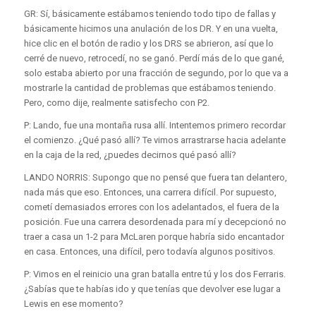
GR: Sí, básicamente estábamos teniendo todo tipo de fallas y
básicamente hicimos una anulación de los DR. Y en una vuelta,
hice clic en el botón de radio y los DRS se abrieron, así que lo
cerré de nuevo, retrocedí, no se ganó. Perdí más de lo que gané,
solo estaba abierto por una fracción de segundo, por lo que va a
mostrarle la cantidad de problemas que estábamos teniendo.
Pero, como dije, realmente satisfecho con P2.
P: Lando, fue una montaña rusa allí. Intentemos primero recordar
el comienzo. ¿Qué pasó allí? Te vimos arrastrarse hacia adelante
en la caja de la red, ¿puedes decirnos qué pasó allí?
LANDO NORRIS: Supongo que no pensé que fuera tan delantero,
nada más que eso. Entonces, una carrera difícil. Por supuesto,
cometí demasiados errores con los adelantados, el fuera de la
posición. Fue una carrera desordenada para mí y decepcionó no
traer a casa un 1-2 para McLaren porque habría sido encantador
en casa. Entonces, una difícil, pero todavía algunos positivos.
P: Vimos en el reinicio una gran batalla entre tú y los dos Ferraris.
¿Sabías que te habías ido y que tenías que devolver ese lugar a
Lewis en ese momento?