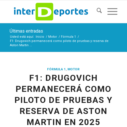
Últimas entradas
Usted está aquí:
Inicio
/
Motor
/
Fórmula 1
/
F1: Drugovich permanecerá como piloto de pruebas y reserva de
Aston Martin ...
FÓRMULA 1
,
MOTOR
F1: DRUGOVICH
PERMANECERÁ COMO
PILOTO DE PRUEBAS Y
RESERVA DE ASTON
MARTIN EN 2025