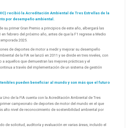
BIC) recibió la Acreditación Ambiental de Tres Estrellas de la
ento por desempeño ambiental.
e su primer Gran Premio a principios de este año, albergará las
en febrero del próximo año, antes de que la F1 regrese a Medio
a temporada 2025.
aciones de deportes de motor a medir y mejorar su desempeño
biental de la FIA se lanzó en 2011 y se divide en tres niveles, con
ado a aquellos que demuestran las mejores prácticas y el
ntinua a través del implementación de un sistema de gestión
enibles pueden beneficiar al mundo y son más que el futuro
 Uno de la FIA cuenta con la Acreditación Ambiental de Tres
n el primer campeonato de deportes de motor del mundo en el que
 alto nivel de reconocimiento de sostenibilidad ambiental por
o de solicitud, auditoría y evaluación en varias áreas, incluido el