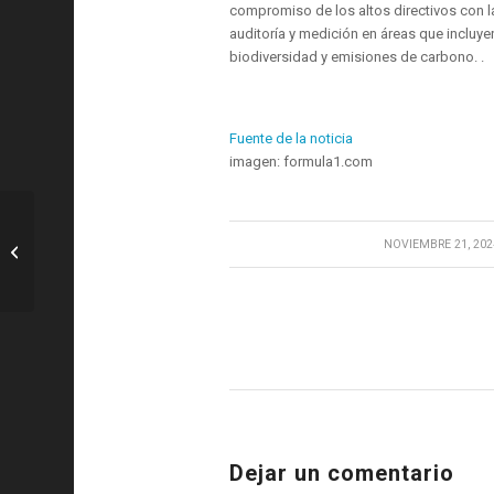
compromiso de los altos directivos con l
auditoría y medición en áreas que incluyen
biodiversidad y emisiones de carbono. .
Fuente de la noticia
imagen: formula1.com
MotoGP: LIVE TEXT: Minute-by-minute
/
NOVIEMBRE 21, 202
updates from the Barcelona Test
Dejar un comentario