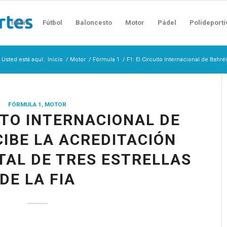
Inicio
Fútbol
Baloncesto
Motor
Pádel
Polideporti
Usted está aquí:
Inicio
/
Motor
/
Fórmula 1
/
F1: El Circuito Internacional de Bahr
FÓRMULA 1
,
MOTOR
UITO INTERNACIONAL DE
CIBE LA ACREDITACIÓN
AL DE TRES ESTRELLAS
DE LA FIA