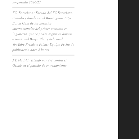
temporada 2026/27
FC. Barcelona: Escudo del FC Barcelona
Cuándo y dónde ver el Birmingham City-
Barça Guía de los horarios
internacionales del primer amistoso en
Inglaterra, que se podrá seguir en directo
a través del Barça Play y del canal
YouTube Premium Primer Equipo Fecha de
publicación hace 2 horas
AT. Madrid: Triunfo por 4-1 contra el
Getafe en el partido de entrenamiento