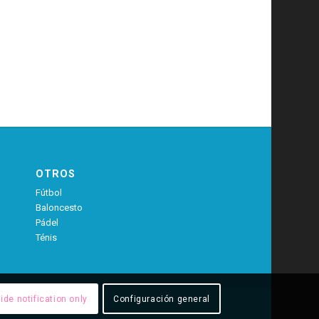
OTROS
Fútbol
Baloncesto
Pádel
Ténis
ide notification only
Configuración general