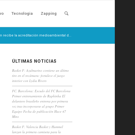
vo
Tecnologia
Zapping
éin recibe la acreditación medioambiental d...
ÚLTIMAS NOTICIAS
Basket F: Azulmarino contiene un último
tiro en el recámara: fortalece el juego
interior con Lydia Rivers
FC. Barcelona: Escudo del FC Barcelona
Primer entrenamiento de Raphinha El
delantero brasileño entrena por primera
vez tras incorporarse al grupo Primer
Equipo Fecha de publicación Hace 47
Mins
Basket F: Valencia Basket y Hummel
lanzan la primera camiseta para la