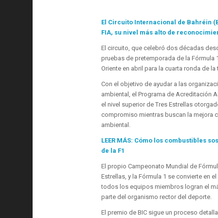
El Circuito Internacional de Bahréin (
FIA, su nivel más alto de reconocimi
El circuito, que celebró dos décadas desd
pruebas de pretemporada de la Fórmula 1 
Oriente en abril para la cuarta ronda de l
Con el objetivo de ayudar a las organiz
ambiental, el Programa de Acreditación Am
el nivel superior de Tres Estrellas otorg
compromiso mientras buscan la mejora co
ambiental.
LEER MÁS: Cómo los combustibles sost
de la F1
El propio Campeonato Mundial de Fórmula
Estrellas, y la Fórmula 1 se convierte e
todos los equipos miembros logran el más
parte del organismo rector del deporte.
El premio de BIC sigue un proceso detallad