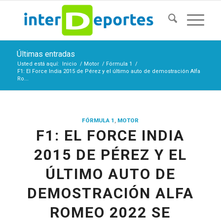
Últimas entradas
Usted está aquí:
Inicio
/
Motor
/
Fórmula 1
/
F1: El Force India 2015 de Pérez y el último auto de demostración Alfa
Ro...
FÓRMULA 1
,
MOTOR
F1: EL FORCE INDIA
2015 DE PÉREZ Y EL
ÚLTIMO AUTO DE
DEMOSTRACIÓN ALFA
ROMEO 2022 SE