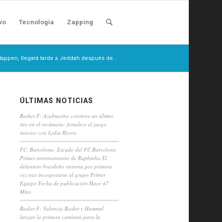
vo
Tecnologia
Zapping
stappen, llegará tarde a Jeddah después de...
ÚLTIMAS NOTICIAS
Basket F: Azulmarino contiene un último
tiro en el recámara: fortalece el juego
interior con Lydia Rivers
FC. Barcelona: Escudo del FC Barcelona
Primer entrenamiento de Raphinha El
delantero brasileño entrena por primera
vez tras incorporarse al grupo Primer
Equipo Fecha de publicación Hace 47
Mins
Basket F: Valencia Basket y Hummel
lanzan la primera camiseta para la