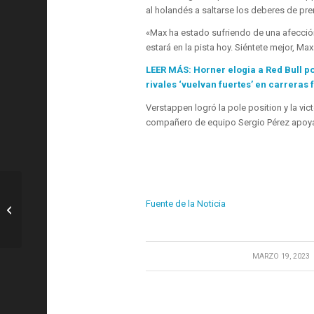
al holandés a saltarse los deberes de pre
«Max ha estado sufriendo de una afección
estará en la pista hoy. Siéntete mejor, Max
LEER MÁS: Horner elogia a Red Bull p
rivales ‘vuelvan fuertes’ en carreras 
Verstappen logró la pole position y la vic
compañero de equipo Sergio Pérez apoyánd
F1: Norris evita las especulaciones
Fuente de la Noticia
sobre su futuro en la F1 y niega que
McLaren...
/
MARZO 19, 2023