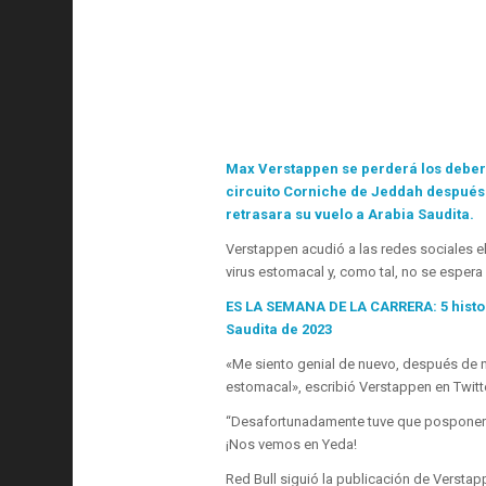
Max Verstappen se perderá los debere
circuito Corniche de Jeddah después
retrasara su vuelo a Arabia Saudita.
Verstappen acudió a las redes sociales e
virus estomacal y, como tal, no se espera
ES LA SEMANA DE LA CARRERA: 5 histo
Saudita de 2023
«Me siento genial de nuevo, después de 
estomacal», escribió Verstappen en Twitte
“Desafortunadamente tuve que posponer mi 
¡Nos vemos en Yeda!
Red Bull siguió la publicación de Verstapp