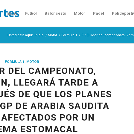
Inicio
Fútbol
Baloncesto
Motor
Pádel
Polideporti
Usted está aquí:
Inicio
/
Motor
/
Fórmula 1
/
F1: El líder del campeonato, Ver
FÓRMULA 1
,
MOTOR
DER DEL CAMPEONATO,
N, LLEGARÁ TARDE A
ÉS DE QUE LOS PLANES
 GP DE ARABIA SAUDITA
 AFECTADOS POR UN
EMA ESTOMACAL