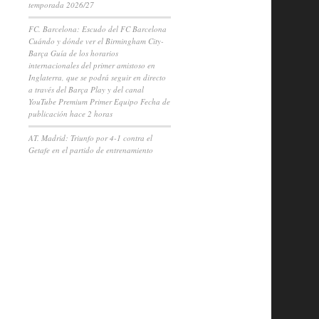
temporada 2026/27
FC. Barcelona: Escudo del FC Barcelona
Cuándo y dónde ver el Birmingham City-
Barça Guía de los horarios
internacionales del primer amistoso en
Inglaterra, que se podrá seguir en directo
a través del Barça Play y del canal
YouTube Premium Primer Equipo Fecha de
publicación hace 2 horas
AT. Madrid: Triunfo por 4-1 contra el
Getafe en el partido de entrenamiento