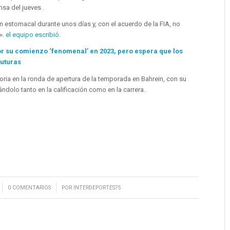
nsa del jueves.
 estomacal durante unos días y, con el acuerdo de la FIA, no
».
el equipo escribió
.
or su comienzo ‘fenomenal’ en 2023, pero espera que los
futuras
toria en la ronda de apertura de la temporada en Bahrein, con su
olo tanto en la calificación como en la carrera.
/
0 COMENTARIOS
POR
INTERDEPORTES75