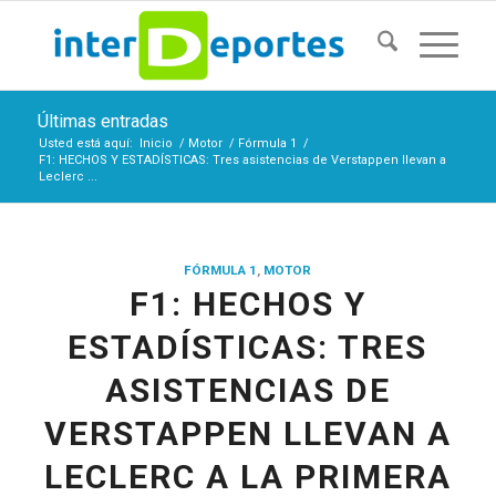
Últimas entradas
Usted está aquí:
Inicio
/
Motor
/
Fórmula 1
/
F1: HECHOS Y ESTADÍSTICAS: Tres asistencias de Verstappen llevan a
Leclerc ...
FÓRMULA 1
,
MOTOR
F1: HECHOS Y
ESTADÍSTICAS: TRES
ASISTENCIAS DE
VERSTAPPEN LLEVAN A
LECLERC A LA PRIMERA