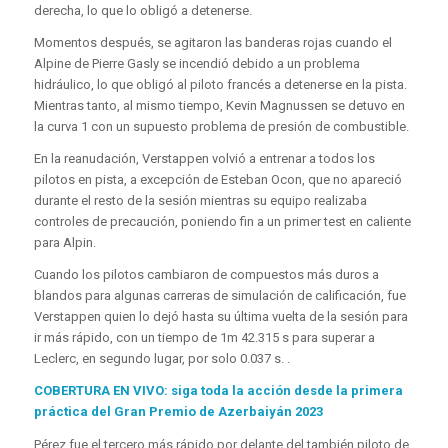
derecha, lo que lo obligó a detenerse.
Momentos después, se agitaron las banderas rojas cuando el
Alpine de Pierre Gasly se incendió debido a un problema
hidráulico, lo que obligó al piloto francés a detenerse en la pista.
Mientras tanto, al mismo tiempo, Kevin Magnussen se detuvo en
la curva 1 con un supuesto problema de presión de combustible.
En la reanudación, Verstappen volvió a entrenar a todos los
pilotos en pista, a excepción de Esteban Ocon, que no apareció
durante el resto de la sesión mientras su equipo realizaba
controles de precaución, poniendo fin a un primer test en caliente
para Alpin.
Cuando los pilotos cambiaron de compuestos más duros a
blandos para algunas carreras de simulación de calificación, fue
Verstappen quien lo dejó hasta su última vuelta de la sesión para
ir más rápido, con un tiempo de 1m 42.315 s para superar a
Leclerc, en segundo lugar, por solo 0.037 s. .
COBERTURA EN VIVO: siga toda la acción desde la primera
práctica del Gran Premio de Azerbaiyán 2023
Pérez fue el tercero más rápido por delante del también piloto de