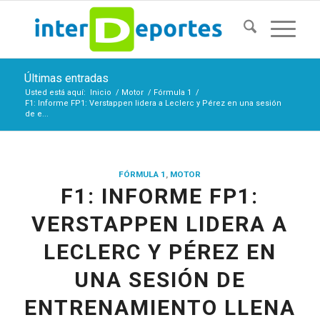
Últimas entradas
Usted está aquí:
Inicio
/
Motor
/
Fórmula 1
/
F1: Informe FP1: Verstappen lidera a Leclerc y Pérez en una sesión
de e...
FÓRMULA 1
,
MOTOR
F1: INFORME FP1:
VERSTAPPEN LIDERA A
LECLERC Y PÉREZ EN
UNA SESIÓN DE
ENTRENAMIENTO LLENA