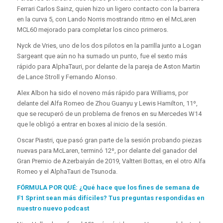
Ferrari Carlos Sainz, quien hizo un ligero contacto con la barrera
en la curva 5, con Lando Norris mostrando ritmo en el McLaren
MCL60 mejorado para completar los cinco primeros.
Nyck de Vries, uno de los dos pilotos en la parrilla junto a Logan
Sargeant que aún no ha sumado un punto, fue el sexto más
rápido para AlphaTauri, por delante de la pareja de Aston Martin
de Lance Stroll y Fernando Alonso.
Alex Albon ha sido el noveno más rápido para Williams, por
delante del Alfa Romeo de Zhou Guanyu y Lewis Hamilton, 11º,
que se recuperó de un problema de frenos en su Mercedes W14
que le obligó a entrar en boxes al inicio de la sesión.
Oscar Piastri, que pasó gran parte de la sesión probando piezas
nuevas para McLaren, terminó 12º, por delante del ganador del
Gran Premio de Azerbaiyán de 2019, Valtteri Bottas, en el otro Alfa
Romeo y el AlphaTauri de Tsunoda.
FÓRMULA POR QUÉ: ¿Qué hace que los fines de semana de
F1 Sprint sean más difíciles? Tus preguntas respondidas en
nuestro nuevo podcast