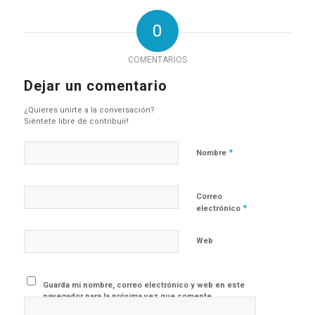
0
COMENTARIOS
Dejar un comentario
¿Quieres unirte a la conversación?
Siéntete libre de contribuir!
*
Nombre
Correo
*
electrónico
Web
Guarda mi nombre, correo electrónico y web en este
navegador para la próxima vez que comente.