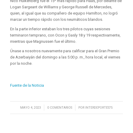
Nico Hulkenberg fue el 15º más rápido para Haas, por delante de
Logan Sargeant de Williams y George Russell de Mercedes,
quien, al igual que su compañero de equipo Hamilton, no logró
marcar un tiempo rápido con los neumáticos blandos.
En la parte inferior estaban los tres pilotos cuyas sesiones
terminaron temprano, con Ocon y Gasly 18 y 19 respectivamente,
mientras que Magnussen fue el último.
Únase a nosotros nuevamente para calificar para el Gran Premio
de Azerbaiyán del domingo a las 5:00 p. m., hora local, el viernes
por la noche.
Fuente de la Noticia
/
/
MAYO 4, 2023
0 COMENTARIOS
POR
INTERDEPORTES75