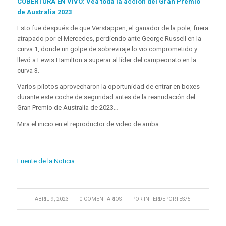
COBERTURA EN VIVO: Vea toda la acción del Gran Premio
de Australia 2023
Esto fue después de que Verstappen, el ganador de la pole, fuera
atrapado por el Mercedes, perdiendo ante George Russell en la
curva 1, donde un golpe de sobreviraje lo vio comprometido y
llevó a Lewis Hamilton a superar al líder del campeonato en la
curva 3.
Varios pilotos aprovecharon la oportunidad de entrar en boxes
durante este coche de seguridad antes de la reanudación del
Gran Premio de Australia de 2023…
Mira el inicio en el reproductor de video de arriba.
Fuente de la Noticia
/
/
ABRIL 9, 2023
0 COMENTARIOS
POR
INTERDEPORTES75