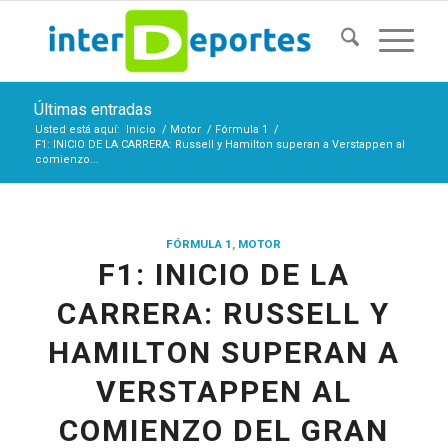
Últimas entradas
Usted está aquí:
Inicio
/
Motor
/
Fórmula 1
/
F1: INICIO DE LA CARRERA: Russell y Hamilton superan a Verstappen al
comienzo...
FÓRMULA 1
,
MOTOR
F1: INICIO DE LA
CARRERA: RUSSELL Y
HAMILTON SUPERAN A
VERSTAPPEN AL
COMIENZO DEL GRAN