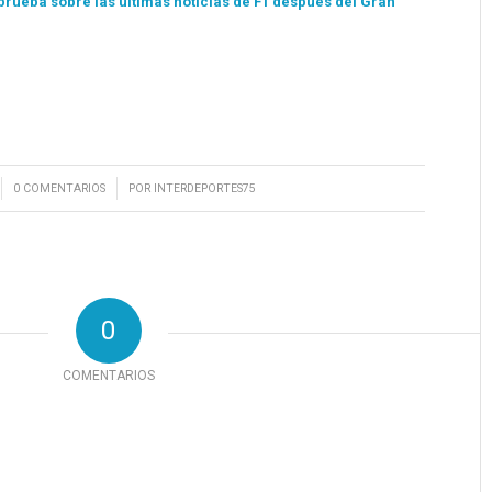
rueba sobre las últimas noticias de F1 después del Gran
/
0 COMENTARIOS
POR
INTERDEPORTES75
0
COMENTARIOS