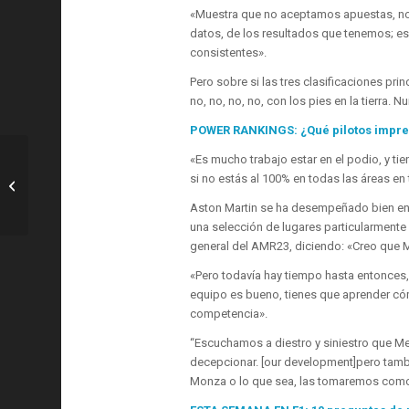
«Muestra que no aceptamos apuestas, no 
datos, de los resultados que tenemos; e
consistentes».
Pero sobre si las tres clasificaciones pr
no, no, no, no, con los pies en la tierra.
POWER RANKINGS: ¿Qué pilotos impres
«Es mucho trabajo estar en el podio, y ti
F1: Bottas cree que Hamilton «sigue
si no estás al 100% en todas las áreas e
siendo el piloto más rápido de la
parrilla»,...
Aston Martin se ha desempeñado bien en l
una selección de lugares particularmente 
general del AMR23, diciendo: «Creo que 
«Pero todavía hay tiempo hasta entonces
equipo es bueno, tienes que aprender có
competencia».
“Escuchamos a diestro y siniestro que M
decepcionar. [our development]pero tamb
Monza o lo que sea, las tomaremos como 