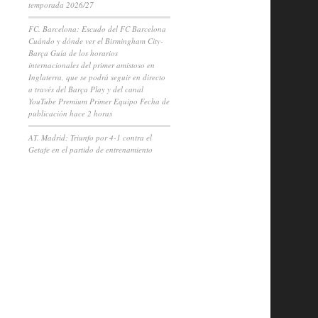
temporada 2026/27
FC. Barcelona: Escudo del FC Barcelona
Cuándo y dónde ver el Birmingham City-
Barça Guía de los horarios
internacionales del primer amistoso en
Inglaterra, que se podrá seguir en directo
a través del Barça Play y del canal
YouTube Premium Primer Equipo Fecha de
publicación hace 2 horas
AT. Madrid: Triunfo por 4-1 contra el
Getafe en el partido de entrenamiento