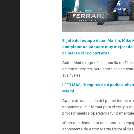
El jefe del equipo Aston Martin, Mike
completar un paquete muy mejorado es
primeras cinco carreras.
Aston Martin regresó a la parrilla de F1 e
de constructores, pero ahora se encuent
sus rivales.
LEER MÁS: ‘Después de 4 podios, obv
Miami
Aparte de una salida del primer trimestre
negativos que informar para el equipo de
procedimientos operativos fundamentales
«Creo que demuestra que somos un equipo
consistente de Aston Martin frente al des