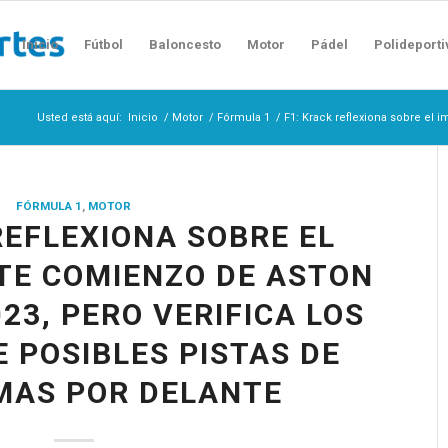
Inicio
Fútbol
Baloncesto
Motor
Pádel
Polideporti
Usted está aquí:
Inicio
/
Motor
/
Fórmula 1
/
F1: Krack reflexiona sobre el 
FÓRMULA 1
,
MOTOR
REFLEXIONA SOBRE EL
TE COMIENZO DE ASTON
23, PERO VERIFICA LOS
 POSIBLES PISTAS DE
MAS POR DELANTE