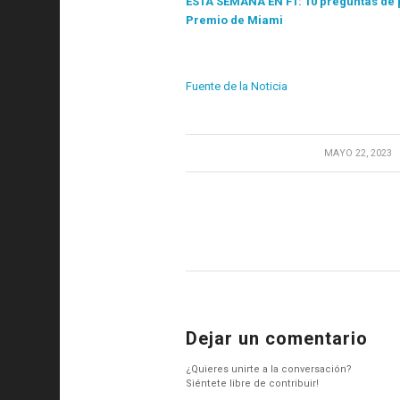
ESTA SEMANA EN F1: 10 preguntas de p
Premio de Miami
Fuente de la Noticia
/
MAYO 22, 2023
Dejar un comentario
¿Quieres unirte a la conversación?
Siéntete libre de contribuir!