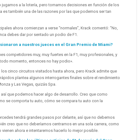
jugamos a la lotería, pero tomamos decisiones en función de los
sa es también una de las razones por las que podemos ser tan
incipales ahora comienzan a verse “normales”, Krack comentó: “No,
 Nunca debes dar por sentado un podio de F1.
ionaron a nuestros jueces en el Gran Premio de Miami?
enes competidores muy, muy fuertes en la F1, muy profesionales, y
n todo momento, entonces no hay podio».
os cinco circuitos visitados hasta ahora, pero Krack admite que
rápidos plantea algunos interrogantes finales sobre el rendimiento
Monza y Las Vegas, quizás Spa.
, así que podemos hacer algo de desarrollo. Creo que como
mo se comporta tu auto, cómo se compara tu auto con la
ercedes tendrá grandes pasos por delante, así que no debemos
ién creo que no deberíamos centrarnos en una sola carrera, como
vienen ahora e intentaremos hacerlo lo mejor posible.