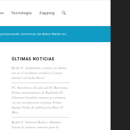
vo
Tecnologia
Zapping
impresionante comienzo de Aston Martin en...
ÚLTIMAS NOTICIAS
Basket F: Azulmarino contiene un último
tiro en el recámara: fortalece el juego
interior con Lydia Rivers
FC. Barcelona: Escudo del FC Barcelona
Primer entrenamiento de Raphinha El
delantero brasileño entrena por primera
vez tras incorporarse al grupo Primer
Equipo Fecha de publicación Hace 47
Mins
Basket F: Valencia Basket y Hummel
lanzan la primera camiseta para la