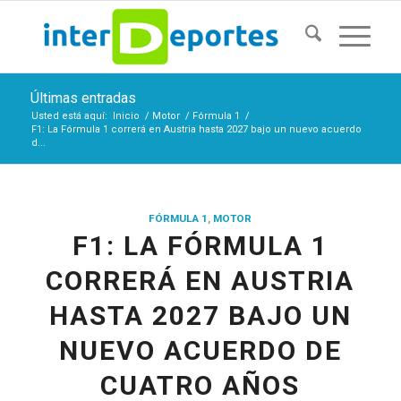
Últimas entradas
Usted está aquí:
Inicio
/
Motor
/
Fórmula 1
/
F1: La Fórmula 1 correrá en Austria hasta 2027 bajo un nuevo acuerdo
d...
FÓRMULA 1
,
MOTOR
F1: LA FÓRMULA 1
CORRERÁ EN AUSTRIA
HASTA 2027 BAJO UN
NUEVO ACUERDO DE
CUATRO AÑOS