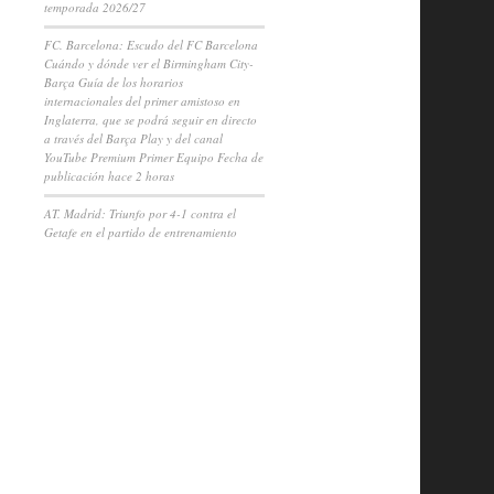
temporada 2026/27
FC. Barcelona: Escudo del FC Barcelona
Cuándo y dónde ver el Birmingham City-
Barça Guía de los horarios
internacionales del primer amistoso en
Inglaterra, que se podrá seguir en directo
a través del Barça Play y del canal
YouTube Premium Primer Equipo Fecha de
publicación hace 2 horas
AT. Madrid: Triunfo por 4-1 contra el
Getafe en el partido de entrenamiento