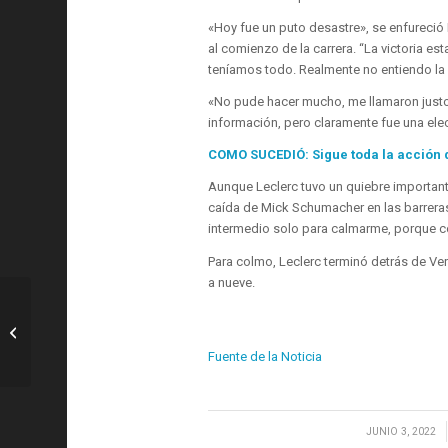
«Hoy fue un puto desastre», se enfureció
al comienzo de la carrera. “La victoria e
teníamos todo. Realmente no entiendo la 
«No pude hacer mucho, me llamaron justo a
información, pero claramente fue una el
COMO SUCEDIÓ: Sigue toda la acción
Aunque Leclerc tuvo un quiebre important
caída de Mick Schumacher en las barreras
intermedio solo para calmarme, porque c
Para colmo, Leclerc terminó detrás de Ver
a nueve.
Pádel: EN DIRECTO: ¡Sigue los cuartos
de final del Marbella Master 2022
gratis...
Fuente de la Noticia
/
JUNIO 3, 2022