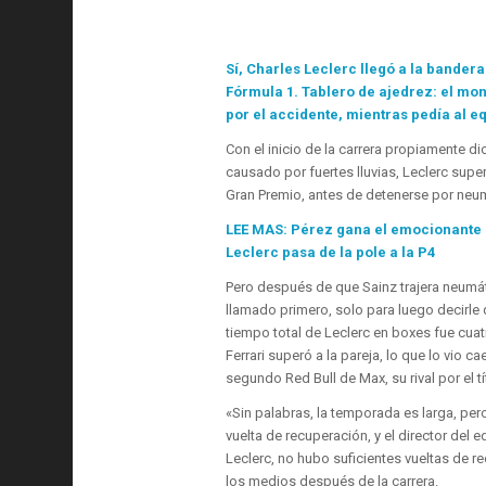
Sí, Charles Leclerc llegó a la bande
Fórmula 1. Tablero de ajedrez: el mo
por el accidente, mientras pedía al e
Con el inicio de la carrera propiamente 
causado por fuertes lluvias, Leclerc sup
Gran Premio, antes de detenerse por neumát
LEE MAS: Pérez gana el emocionante
Leclerc pasa de la pole a la P4
Pero después de que Sainz trajera neumát
llamado primero, solo para luego decirle
tiempo total de Leclerc en boxes fue cu
Ferrari superó a la pareja, lo que lo vio c
segundo Red Bull de Max, su rival por el t
«Sin palabras, la temporada es larga, per
vuelta de recuperación, y el director del
Leclerc, no hubo suficientes vueltas de r
los medios después de la carrera.