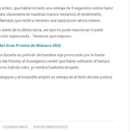
 Leclerc, que había tomado una ventaja de 5 segundos sobre Sainz
staba claramente en nuestras manos: teníamos el rendimiento,
llamada que recibí y necesito una explicación ahora mismo.
ntes de la última curva, así que no pude reaccionar ni pedir
ección equivocada… Tenemos que mejorar».
 del Gran Premio de Mónaco 2022
e durante un período de bandera roja provocado por la fuerte
 del Piscine, el monegasco reveló que había «utilizado el tiempo
omo habrás visto, yo estaba bastante enojado.
stappen y el holandés amplió su ventaja en el título de tres puntos
/
0 COMENTARIOS
POR
INTERDEPORTES75