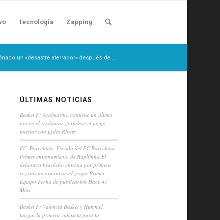
vo
Tecnologia
Zapping
Mónaco un «desastre aterrador» después de ...
ÚLTIMAS NOTICIAS
Basket F: Azulmarino contiene un último
tiro en el recámara: fortalece el juego
interior con Lydia Rivers
FC. Barcelona: Escudo del FC Barcelona
Primer entrenamiento de Raphinha El
delantero brasileño entrena por primera
vez tras incorporarse al grupo Primer
Equipo Fecha de publicación Hace 47
Mins
Basket F: Valencia Basket y Hummel
lanzan la primera camiseta para la