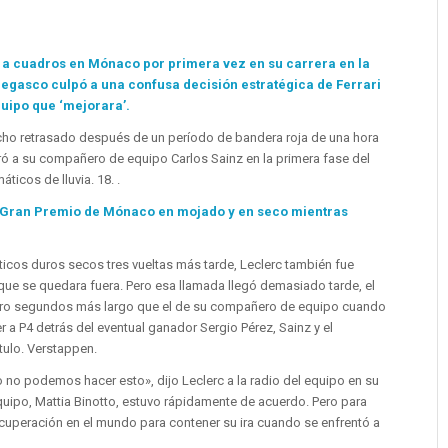
ra a cuadros en Mónaco por primera vez en su carrera en la
negasco culpó a una confusa decisión estratégica de Ferrari
quipo que ‘mejorara’.
dicho retrasado después de un período de bandera roja de una hora
eró a su compañero de equipo Carlos Sainz en la primera fase del
icos de lluvia. 18. .
 Gran Premio de Mónaco en mojado y en seco mientras
icos duros secos tres vueltas más tarde, Leclerc también fue
 que se quedara fuera. Pero esa llamada llegó demasiado tarde, el
atro segundos más largo que el de su compañero de equipo cuando
aer a P4 detrás del eventual ganador Sergio Pérez, Sainz y el
ítulo. Verstappen.
o no podemos hacer esto», dijo Leclerc a la radio del equipo en su
 equipo, Mattia Binotto, estuvo rápidamente de acuerdo. Pero para
ecuperación en el mundo para contener su ira cuando se enfrentó a