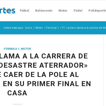
Inicio
Fútbol
Baloncesto
Motor
Pádel
Polideporti
Usted está aquí:
Inicio
/
Motor
/
Fórmula 1
/
F1: Leclerc llama a la carrera de 
FÓRMULA 1
,
MOTOR
LLAMA A LA CARRERA DE
DESASTRE ATERRADOR»
 CAER DE LA POLE AL
 EN SU PRIMER FINAL EN
CASA