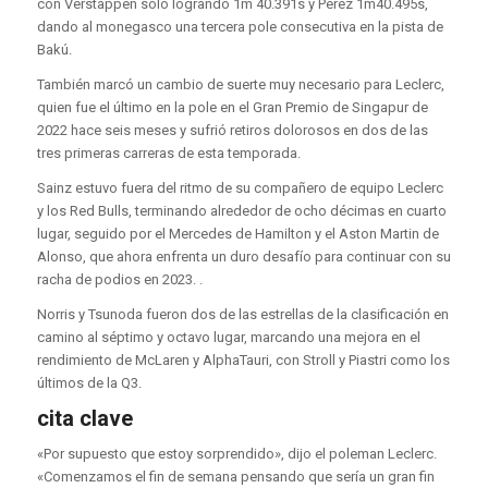
con Verstappen solo logrando 1m 40.391s y Pérez 1m40.495s,
dando al monegasco una tercera pole consecutiva en la pista de
Bakú.
También marcó un cambio de suerte muy necesario para Leclerc,
quien fue el último en la pole en el Gran Premio de Singapur de
2022 hace seis meses y sufrió retiros dolorosos en dos de las
tres primeras carreras de esta temporada.
Sainz estuvo fuera del ritmo de su compañero de equipo Leclerc
y los Red Bulls, terminando alrededor de ocho décimas en cuarto
lugar, seguido por el Mercedes de Hamilton y el Aston Martin de
Alonso, que ahora enfrenta un duro desafío para continuar con su
racha de podios en 2023. .
Norris y Tsunoda fueron dos de las estrellas de la clasificación en
camino al séptimo y octavo lugar, marcando una mejora en el
rendimiento de McLaren y AlphaTauri, con Stroll y Piastri como los
últimos de la Q3.
cita clave
«Por supuesto que estoy sorprendido», dijo el poleman Leclerc.
«Comenzamos el fin de semana pensando que sería un gran fin