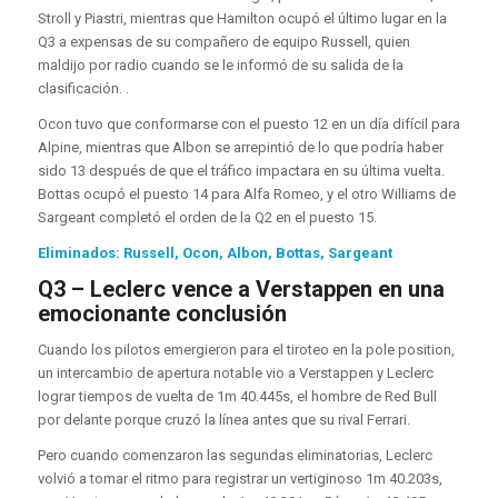
Stroll y Piastri, mientras que Hamilton ocupó el último lugar en la
Q3 a expensas de su compañero de equipo Russell, quien
maldijo por radio cuando se le informó de su salida de la
clasificación. .
Ocon tuvo que conformarse con el puesto 12 en un día difícil para
Alpine, mientras que Albon se arrepintió de lo que podría haber
sido 13 después de que el tráfico impactara en su última vuelta.
Bottas ocupó el puesto 14 para Alfa Romeo, y el otro Williams de
Sargeant completó el orden de la Q2 en el puesto 15.
Eliminados: Russell, Ocon, Albon, Bottas, Sargeant
Q3 – Leclerc vence a Verstappen en una
emocionante conclusión
Cuando los pilotos emergieron para el tiroteo en la pole position,
un intercambio de apertura notable vio a Verstappen y Leclerc
lograr tiempos de vuelta de 1m 40.445s, el hombre de Red Bull
por delante porque cruzó la línea antes que su rival Ferrari.
Pero cuando comenzaron las segundas eliminatorias, Leclerc
volvió a tomar el ritmo para registrar un vertiginoso 1m 40.203s,