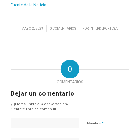
Fuente de la Noticia
/
/
MAYO 2, 2023
0 COMENTARIOS
POR
INTERDEPORTES75
0
COMENTARIOS
Dejar un comentario
¿Quieres unirte a la conversación?
Siéntete libre de contribuir!
*
Nombre