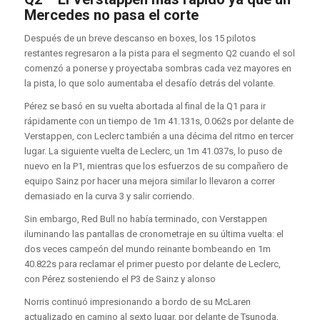
Mercedes no pasa el corte
Después de un breve descanso en boxes, los 15 pilotos
restantes regresaron a la pista para el segmento Q2 cuando el sol
comenzó a ponerse y proyectaba sombras cada vez mayores en
la pista, lo que solo aumentaba el desafío detrás del volante.
Pérez se basó en su vuelta abortada al final de la Q1 para ir
rápidamente con un tiempo de 1m 41.131s, 0.062s por delante de
Verstappen, con Leclerc también a una décima del ritmo en tercer
lugar. La siguiente vuelta de Leclerc, un 1m 41.037s, lo puso de
nuevo en la P1, mientras que los esfuerzos de su compañero de
equipo Sainz por hacer una mejora similar lo llevaron a correr
demasiado en la curva 3 y salir corriendo.
Sin embargo, Red Bull no había terminado, con Verstappen
iluminando las pantallas de cronometraje en su última vuelta: el
dos veces campeón del mundo reinante bombeando en 1m
40.822s para reclamar el primer puesto por delante de Leclerc,
con Pérez sosteniendo el P3 de Sainz y alonso
Norris continuó impresionando a bordo de su McLaren
actualizado en camino al sexto lugar, por delante de Tsunoda,