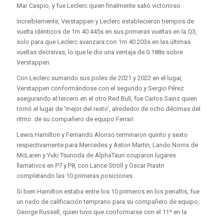
Mar Caspio, y fue Leclerc quien finalmente salió victorioso.
Increíblemente, Verstappen y Leclerc establecieron tiempos de
vuelta idénticos de 1m 40.445s en sus primeras vueltas en la Q3,
solo para que Leclerc avanzara con 1m 40.203s en las últimas
vueltas decisivas, lo que le dio una ventaja de 0.188s sobre
Verstappen.
Con Leclerc sumando sus poles de 2021 y 2022 en el lugar,
Verstappen conformándose con el segundo y Sergio Pérez
asegurando el tercero en el otro Red Bull, fue Carlos Sainz quien
tomó el lugar de ‘mejor del resto’, alrededor de ocho décimas del
ritmo. de su compañero de equipo Ferrari.
Lewis Hamilton y Fernando Alonso terminaron quinto y sexto
respectivamente para Mercedes y Aston Martin, Lando Norris de
McLaren y Yuki Tsunoda de AlphaTauri ocuparon lugares
llamativos en P7 y P8, con Lance Stroll y Oscar Piastri
completando las 10 primeras posiciones.
Si bien Hamilton estaba entre los 10 primeros en los penaltis, fue
un nado de calificación temprano para su compañero de equipo,
George Russell, quien tuvo que conformarse con el 11º en la