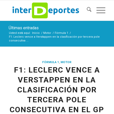
Últimas entradas
Usted está aquí:
Inicio
/
Motor
/
Fórmula 1
/
F1: Leclerc vence a Verstappen en la clasificación por tercera pole
consecutiva ...
FÓRMULA 1
,
MOTOR
F1: LECLERC VENCE A
VERSTAPPEN EN LA
CLASIFICACIÓN POR
TERCERA POLE
CONSECUTIVA EN EL GP