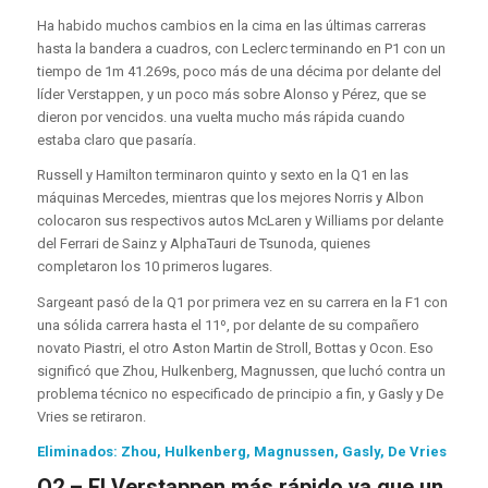
Ha habido muchos cambios en la cima en las últimas carreras
hasta la bandera a cuadros, con Leclerc terminando en P1 con un
tiempo de 1m 41.269s, poco más de una décima por delante del
líder Verstappen, y un poco más sobre Alonso y Pérez, que se
dieron por vencidos. una vuelta mucho más rápida cuando
estaba claro que pasaría.
Russell y Hamilton terminaron quinto y sexto en la Q1 en las
máquinas Mercedes, mientras que los mejores Norris y Albon
colocaron sus respectivos autos McLaren y Williams por delante
del Ferrari de Sainz y AlphaTauri de Tsunoda, quienes
completaron los 10 primeros lugares.
Sargeant pasó de la Q1 por primera vez en su carrera en la F1 con
una sólida carrera hasta el 11º, por delante de su compañero
novato Piastri, el otro Aston Martin de Stroll, Bottas y Ocon. Eso
significó que Zhou, Hulkenberg, Magnussen, que luchó contra un
problema técnico no especificado de principio a fin, y Gasly y De
Vries se retiraron.
Eliminados: Zhou, Hulkenberg, Magnussen, Gasly, De Vries
Q2 – El Verstappen más rápido ya que un