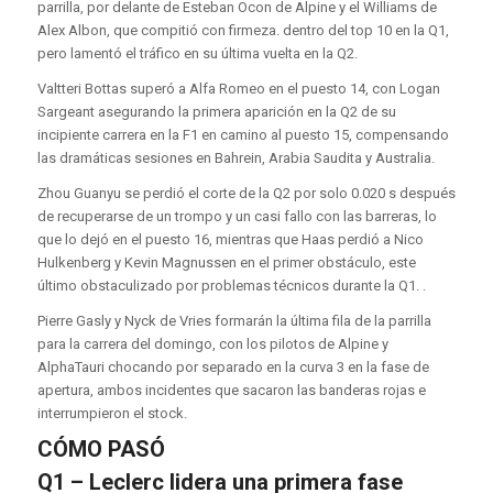
parrilla, por delante de Esteban Ocon de Alpine y el Williams de
Alex Albon, que compitió con firmeza. dentro del top 10 en la Q1,
pero lamentó el tráfico en su última vuelta en la Q2.
Valtteri Bottas superó a Alfa Romeo en el puesto 14, con Logan
Sargeant asegurando la primera aparición en la Q2 de su
incipiente carrera en la F1 en camino al puesto 15, compensando
las dramáticas sesiones en Bahrein, Arabia Saudita y Australia.
Zhou Guanyu se perdió el corte de la Q2 por solo 0.020 s después
de recuperarse de un trompo y un casi fallo con las barreras, lo
que lo dejó en el puesto 16, mientras que Haas perdió a Nico
Hulkenberg y Kevin Magnussen en el primer obstáculo, este
último obstaculizado por problemas técnicos durante la Q1. .
Pierre Gasly y Nyck de Vries formarán la última fila de la parrilla
para la carrera del domingo, con los pilotos de Alpine y
AlphaTauri chocando por separado en la curva 3 en la fase de
apertura, ambos incidentes que sacaron las banderas rojas e
interrumpieron el stock.
CÓMO PASÓ
Q1 – Leclerc lidera una primera fase