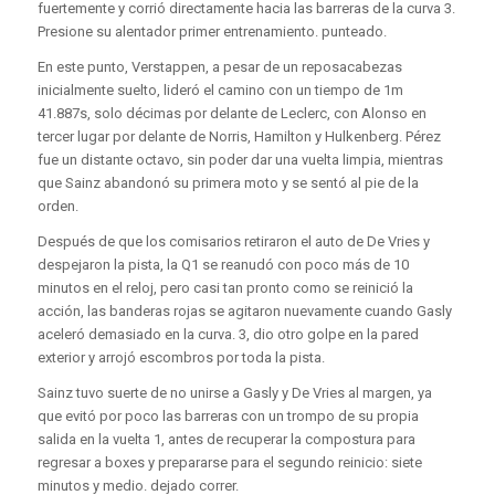
fuertemente y corrió directamente hacia las barreras de la curva 3.
Presione su alentador primer entrenamiento. punteado.
En este punto, Verstappen, a pesar de un reposacabezas
inicialmente suelto, lideró el camino con un tiempo de 1m
41.887s, solo décimas por delante de Leclerc, con Alonso en
tercer lugar por delante de Norris, Hamilton y Hulkenberg. Pérez
fue un distante octavo, sin poder dar una vuelta limpia, mientras
que Sainz abandonó su primera moto y se sentó al pie de la
orden.
Después de que los comisarios retiraron el auto de De Vries y
despejaron la pista, la Q1 se reanudó con poco más de 10
minutos en el reloj, pero casi tan pronto como se reinició la
acción, las banderas rojas se agitaron nuevamente cuando Gasly
aceleró demasiado en la curva. 3, dio otro golpe en la pared
exterior y arrojó escombros por toda la pista.
Sainz tuvo suerte de no unirse a Gasly y De Vries al margen, ya
que evitó por poco las barreras con un trompo de su propia
salida en la vuelta 1, antes de recuperar la compostura para
regresar a boxes y prepararse para el segundo reinicio: siete
minutos y medio. dejado correr.