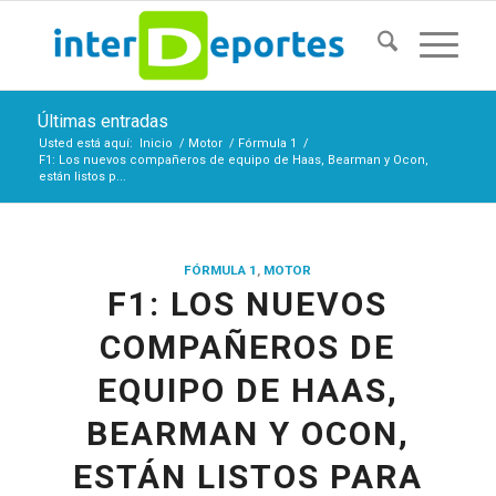
Últimas entradas
Usted está aquí:
Inicio
/
Motor
/
Fórmula 1
/
F1: Los nuevos compañeros de equipo de Haas, Bearman y Ocon,
están listos p...
FÓRMULA 1
,
MOTOR
F1: LOS NUEVOS
COMPAÑEROS DE
EQUIPO DE HAAS,
BEARMAN Y OCON,
ESTÁN LISTOS PARA