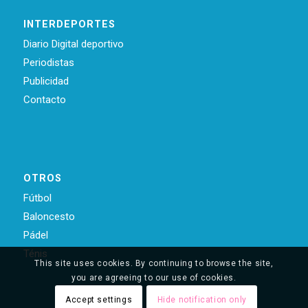
INTERDEPORTES
Diario Digital deportivo
Periodistas
Publicidad
Contacto
OTROS
Fútbol
Baloncesto
Pádel
Ténis
This site uses cookies. By continuing to browse the site,
you are agreeing to our use of cookies.
Accept settings
Hide notification only