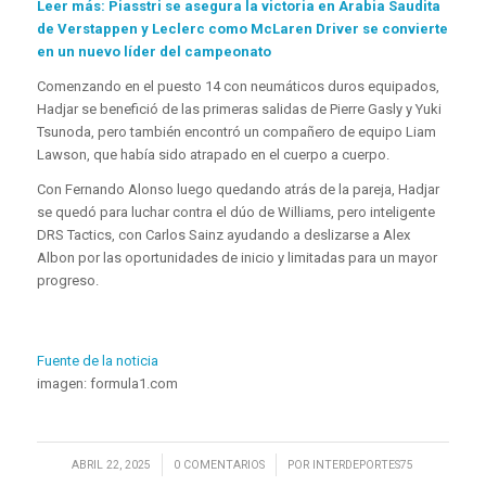
Leer más: Piasstri se asegura la victoria en Arabia Saudita
de Verstappen y Leclerc como McLaren Driver se convierte
en un nuevo líder del campeonato
Comenzando en el puesto 14 con neumáticos duros equipados,
Hadjar se benefició de las primeras salidas de Pierre Gasly y Yuki
Tsunoda, pero también encontró un compañero de equipo Liam
Lawson, que había sido atrapado en el cuerpo a cuerpo.
Con Fernando Alonso luego quedando atrás de la pareja, Hadjar
se quedó para luchar contra el dúo de Williams, pero inteligente
DRS Tactics, con Carlos Sainz ayudando a deslizarse a Alex
Albon por las oportunidades de inicio y limitadas para un mayor
progreso.
Fuente de la noticia
imagen: formula1.com
/
/
ABRIL 22, 2025
0 COMENTARIOS
POR
INTERDEPORTES75