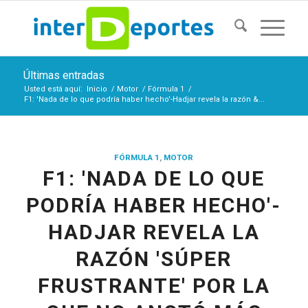
Últimas entradas
Usted está aquí:
Inicio
/
Motor
/
Fórmula 1
/
F1: 'Nada de lo que podría haber hecho'-Hadjar revela la razón &...
FÓRMULA 1
,
MOTOR
F1: 'NADA DE LO QUE
PODRÍA HABER HECHO'-
HADJAR REVELA LA
RAZÓN 'SÚPER
FRUSTRANTE' POR LA