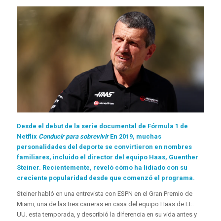
Desde el debut de la serie documental de Fórmula 1 de
Netflix
Conducir para sobrevivir
En 2019, muchas
personalidades del deporte se convirtieron en nombres
familiares, incluido el director del equipo Haas, Guenther
Steiner. Recientemente, reveló cómo ha lidiado con su
creciente popularidad desde que comenzó el programa.
Steiner habló en una entrevista con ESPN en el Gran Premio de
Miami, una de las tres carreras en casa del equipo Haas de EE.
UU. esta temporada, y describió la diferencia en su vida antes y