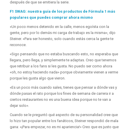
después de que se emitiera la serie.
F1 SWAG: nuestra guía de los productos de Fórmula 1 más
populares que puedes comprar ahora mismo
«Un poco menos detenido en la calle, menos egoísta con la
gente, pero por lo demás mi carga de trabajo es la misma», dijo
Steiner. «Para ser honesto, solo cuando estás cerca la gente te
reconoce.
«Sigo pensando que no estaba buscando esto, no esperaba que
llegara, pero llega, y simplemente te adaptas. Creo que tenemos
que retribuir a los fans si les gusta. No puedo ser como ahora
«oh, no estoy haciendo nada» porque obviamente vienen a verme
porque les gusta algo que vieron.
«Es un poco más cuando sales, tienes que pensar a dónde vas y
dónde pasas el rato porque los fines de semana de carrera ir a
ciertos restaurantes no es una buena idea porque no te van a
dejar solo».
Cuando se le preguntó qué aspecto de su personalidad cree que
lo hizo tan popular entre los fanáticos, Steiner respondió de mala
gana: «¡Para empezar, no es mi apariencia!» Creo que es justo que