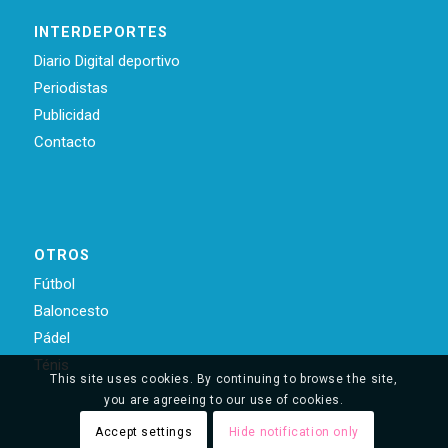
INTERDEPORTES
Diario Digital deportivo
Periodistas
Publicidad
Contacto
OTROS
Fútbol
Baloncesto
Pádel
Ténis
This site uses cookies. By continuing to browse the site,
you are agreeing to our use of cookies.
Accept settings
Hide notification only