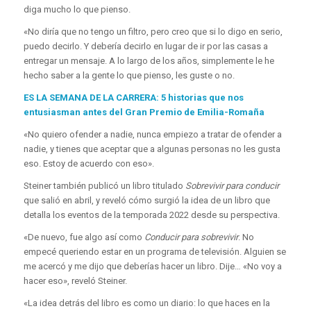
diga mucho lo que pienso.
«No diría que no tengo un filtro, pero creo que si lo digo en serio,
puedo decirlo. Y debería decirlo en lugar de ir por las casas a
entregar un mensaje. A lo largo de los años, simplemente le he
hecho saber a la gente lo que pienso, les guste o no.
ES LA SEMANA DE LA CARRERA: 5 historias que nos
entusiasman antes del Gran Premio de Emilia-Romaña
«No quiero ofender a nadie, nunca empiezo a tratar de ofender a
nadie, y tienes que aceptar que a algunas personas no les gusta
eso. Estoy de acuerdo con eso».
Steiner también publicó un libro titulado
Sobrevivir para conducir
que salió en abril, y reveló cómo surgió la idea de un libro que
detalla los eventos de la temporada 2022 desde su perspectiva.
«De nuevo, fue algo así como
Conducir para sobrevivir
. No
empecé queriendo estar en un programa de televisión. Alguien se
me acercó y me dijo que deberías hacer un libro. Dije… «No voy a
hacer eso», reveló Steiner.
«La idea detrás del libro es como un diario: lo que haces en la