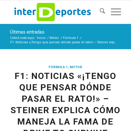
Últimas entradas
Usted está aquí:
Inicio
/
Motor
/
Fórmula 1
/
F1: Noticias «¡Tengo que pensar dónde pasar el rato!» – Steiner exp...
FÓRMULA 1
,
MOTOR
F1: NOTICIAS «¡TENGO
QUE PENSAR DÓNDE
PASAR EL RATO!» –
STEINER EXPLICA CÓMO
MANEJA LA FAMA DE