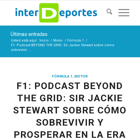
Últimas entradas
Usted está aquí:
Inicio
/
Motor
/
Fórmula 1
/
F1: Podcast BEYOND THE GRID: Sir Jackie Stewart sobre cómo
sobrevivir ...
FÓRMULA 1
,
MOTOR
F1: PODCAST BEYOND
THE GRID: SIR JACKIE
STEWART SOBRE CÓMO
SOBREVIVIR Y
PROSPERAR EN LA ERA