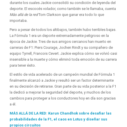
durante los cuales Jackie consolidó su condición de leyenda del
deporte. El escocés volador, como también se le llamaba, cuenta
Más allá de la red
Tom Clarkson que ganar era todo lo que
importaba.
Pero a pesar de todos los altibajos, también hubo terribles bajas.
La Fórmula 1 era un deporte extremadamente peligroso en la
época de Jackie. Tres de sus amigos cercanos han muerto en
carreras de F1: Piers Courage, Jochen Rindt y su compañero de
equipo Tyrrell, Francois Cevert. Jackie explica cómo se volvió casi
insensible a la muerte y cómo eliminó toda emoción de su carrera
para tener éxito.
El estilo de vida acelerado de un campeón mundial de Fórmula 1
finalmente alcanzó a Jackie y resultó ser un factor determinante
en su decisión de retirarse. Gran parte de su vida posterior a la F1
la dedicó a mejorar la seguridad del deporte, y muchos de los
cambios para proteger a los conductores hoy en día son gracias
a él.
MÁS ALLÁ DE LA RED: Karun Chandhok sobre desafiar las
probabilidades de la F1, el caos en Lotus y diseñar sus
propios circuitos