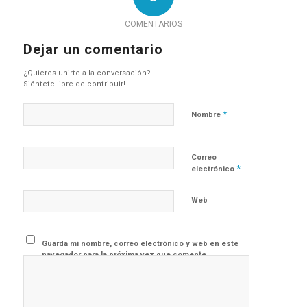
COMENTARIOS
Dejar un comentario
¿Quieres unirte a la conversación?
Siéntete libre de contribuir!
*
Nombre
Correo
*
electrónico
Web
Guarda mi nombre, correo electrónico y web en este
navegador para la próxima vez que comente.