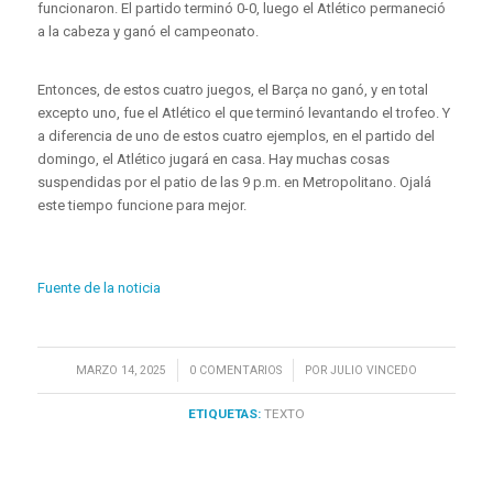
funcionaron. El partido terminó 0-0, luego el Atlético permaneció
a la cabeza y ganó el campeonato.
Entonces, de estos cuatro juegos, el Barça no ganó, y en total
excepto uno, fue el Atlético el que terminó levantando el trofeo. Y
a diferencia de uno de estos cuatro ejemplos, en el partido del
domingo, el Atlético jugará en casa. Hay muchas cosas
suspendidas por el patio de las 9 p.m. en Metropolitano. Ojalá
este tiempo funcione para mejor.
Fuente de la noticia
/
/
MARZO 14, 2025
0 COMENTARIOS
POR
JULIO VINCEDO
ETIQUETAS:
TEXTO