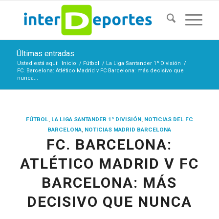
Últimas entradas
Usted está aquí:
Inicio
/
Fútbol
/
La Liga Santander 1ª División
/
FC. Barcelona: Atlético Madrid v FC Barcelona: más decisivo que
nunca...
FÚTBOL
,
LA LIGA SANTANDER 1ª DIVISIÓN
,
NOTICIAS DEL FC
BARCELONA
,
NOTICIAS MADRID BARCELONA
FC. BARCELONA:
ATLÉTICO MADRID V FC
BARCELONA: MÁS
DECISIVO QUE NUNCA