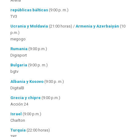
Arena
repúblicas bálticas
(9:00 p. m.)
TV3
Ucrania y Moldavia
(21:00 horas) /
Armenia y Azerbaiyán
(10
p.m.)
megogo
Rumania
(9:00 p.m.)
Digisport
Bulgaria
(9:00 p. m.)
bgtv
Albania y Kosovo
(9:00 p. m.)
DigitalB
Grecia
y chipre
(9:00 p.m.)
Acción 24
Israel
(9:00 p.m.)
Charlton
Turquía
(22:00 horas)
TRT