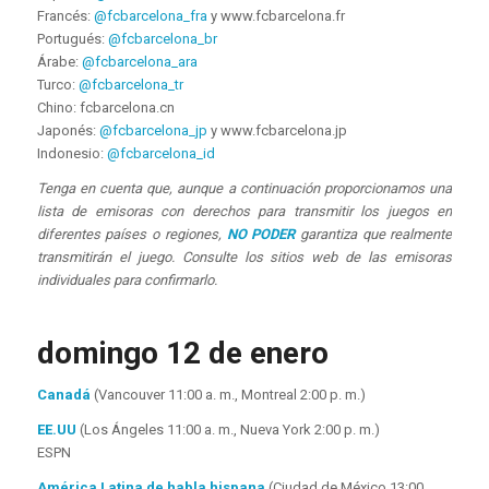
Francés:
@fcbarcelona_fra
y www.fcbarcelona.fr
Portugués:
@fcbarcelona_br
Árabe:
@fcbarcelona_ara
Turco:
@fcbarcelona_tr
Chino: fcbarcelona.cn
Japonés:
@fcbarcelona_jp
y www.fcbarcelona.jp
Indonesio:
@fcbarcelona_id
Tenga en cuenta que, aunque a continuación proporcionamos una
lista de emisoras con derechos para transmitir los juegos en
diferentes países o regiones,
NO PODER
garantiza que realmente
transmitirán el juego. Consulte los sitios web de las emisoras
individuales para confirmarlo.
domingo 12 de enero
Canadá
(Vancouver 11:00 a. m., Montreal 2:00 p. m.)
EE.UU
(Los Ángeles 11:00 a. m., Nueva York 2:00 p. m.)
ESPN
América Latina de habla hispana
(Ciudad de México 13:00