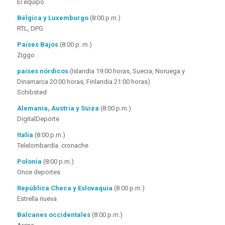
El equipo
Bélgica y Luxemburgo
(8:00 p.m.)
RTL, DPG
Países Bajos
(8:00 p. m.)
Ziggo
países nórdicos
(Islandia 19:00 horas, Suecia, Noruega y
Dinamarca 20:00 horas, Finlandia 21:00 horas)
Schibsted
Alemania, Austria y Suiza
(8:00 p.m.)
DigitalDeporte
Italia
(8:00 p.m.)
Telelombardía. cronache
Polonia
(8:00 p.m.)
Once deportes
República Checa y Eslovaquia
(8:00 p.m.)
Estrella nueva
Balcanes occidentales
(8:00 p.m.)