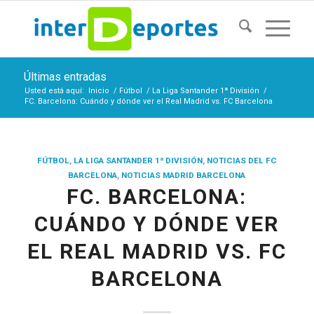
Últimas entradas
Usted está aquí:
Inicio
/
Fútbol
/
La Liga Santander 1ª División
/
FC. Barcelona: Cuándo y dónde ver el Real Madrid vs. FC Barcelona
FÚTBOL
,
LA LIGA SANTANDER 1ª DIVISIÓN
,
NOTICIAS DEL FC
BARCELONA
,
NOTICIAS MADRID BARCELONA
FC. BARCELONA:
CUÁNDO Y DÓNDE VER
EL REAL MADRID VS. FC
BARCELONA