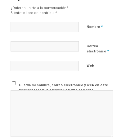
¿Quieres unirte a la conversación?
Siéntete libre de contribuir!
*
Nombre
Correo
*
electrónico
Web
Guarda mi nombre, correo electrónico y web en este
navegador para la próxima vez que comente.