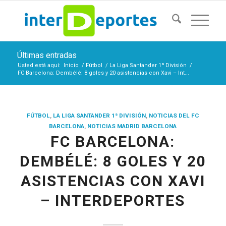
Últimas entradas
Usted está aquí:
Inicio
/
Fútbol
/
La Liga Santander 1ª División
/
FC Barcelona: Dembélé: 8 goles y 20 asistencias con Xavi – Int...
FÚTBOL
,
LA LIGA SANTANDER 1ª DIVISIÓN
,
NOTICIAS DEL FC
BARCELONA
,
NOTICIAS MADRID BARCELONA
FC BARCELONA:
DEMBÉLÉ: 8 GOLES Y 20
ASISTENCIAS CON XAVI
– INTERDEPORTES