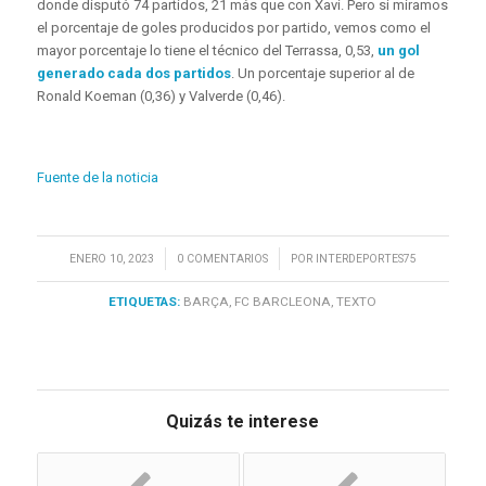
donde disputó 74 partidos, 21 más que con Xavi. Pero si miramos
el porcentaje de goles producidos por partido, vemos como el
mayor porcentaje lo tiene el técnico del Terrassa, 0,53,
un gol
generado cada dos partidos
. Un porcentaje superior al de
Ronald Koeman (0,36) y Valverde (0,46).
Fuente de la noticia
/
/
ENERO 10, 2023
0 COMENTARIOS
POR
INTERDEPORTES75
ETIQUETAS:
BARÇA
,
FC BARCLEONA
,
TEXTO
Quizás te interese