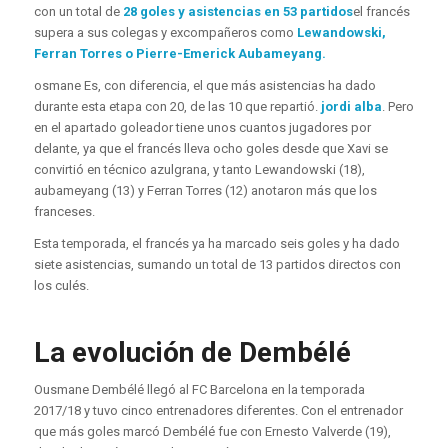
con un total de
28 goles y asistencias en 53 partidos
el francés
supera a sus colegas y excompañeros como
Lewandowski,
Ferran Torres o Pierre-Emerick Aubameyang.
osmane
Es, con diferencia, el que más asistencias ha dado
durante esta etapa con 20, de las 10 que repartió.
jordi alba
. Pero
en el apartado goleador tiene unos cuantos jugadores por
delante, ya que el francés lleva ocho goles desde que Xavi se
convirtió en técnico azulgrana, y tanto Lewandowski (18),
aubameyang
(13) y Ferran Torres (12) anotaron más que los
franceses.
Esta temporada, el francés ya ha marcado seis goles y ha dado
siete asistencias, sumando un total de 13 partidos directos con
los culés.
La evolución de Dembélé
Ousmane Dembélé llegó al FC Barcelona en la temporada
2017/18 y tuvo cinco entrenadores diferentes. Con el entrenador
que más goles marcó Dembélé fue con Ernesto Valverde (19),