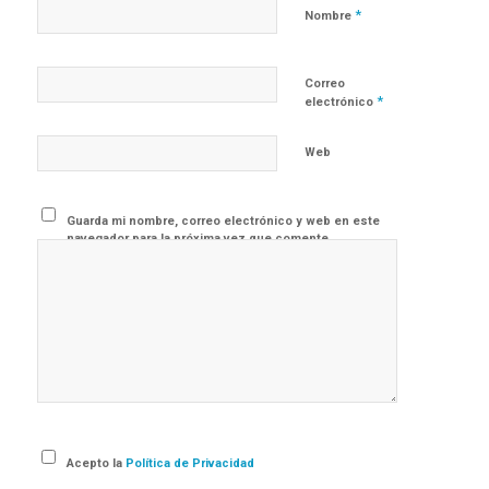
*
Nombre
Correo
*
electrónico
Web
Guarda mi nombre, correo electrónico y web en este
navegador para la próxima vez que comente.
Acepto la
Política de Privacidad