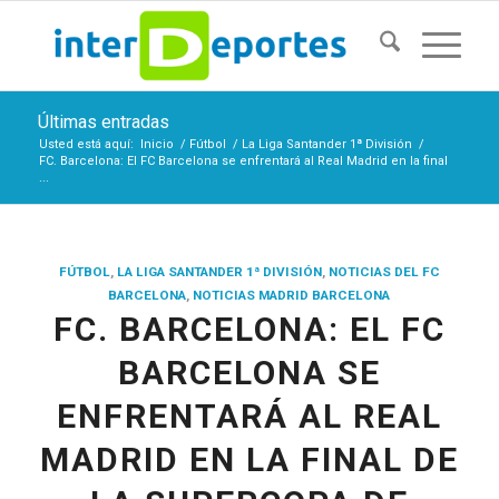
Últimas entradas
Usted está aquí:
Inicio
/
Fútbol
/
La Liga Santander 1ª División
/
FC. Barcelona: El FC Barcelona se enfrentará al Real Madrid en la final
...
FÚTBOL
,
LA LIGA SANTANDER 1ª DIVISIÓN
,
NOTICIAS DEL FC
BARCELONA
,
NOTICIAS MADRID BARCELONA
FC. BARCELONA: EL FC
BARCELONA SE
ENFRENTARÁ AL REAL
MADRID EN LA FINAL DE