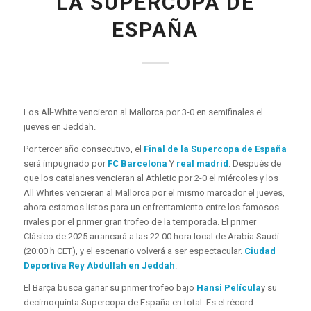
LA SUPERCOPA DE
ESPAÑA
Los All-White vencieron al Mallorca por 3-0 en semifinales el
jueves en Jeddah.
Por tercer año consecutivo, el
Final de la Supercopa de España
será impugnado por
FC Barcelona
Y
real madrid
. Después de
que los catalanes vencieran al Athletic por 2-0 el miércoles y los
All Whites vencieran al Mallorca por el mismo marcador el jueves,
ahora estamos listos para un enfrentamiento entre los famosos
rivales por el primer gran trofeo de la temporada. El primer
Clásico de 2025 arrancará a las 22:00 hora local de Arabia Saudí
(20:00 h CET), y el escenario volverá a ser espectacular.
Ciudad
Deportiva Rey Abdullah en Jeddah
.
El Barça busca ganar su primer trofeo bajo
Hansi Película
y su
decimoquinta Supercopa de España en total. Es el récord