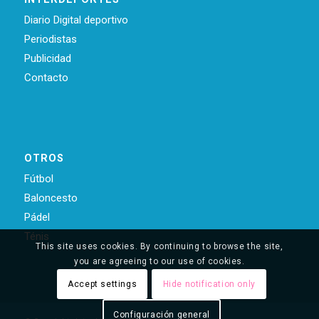
Diario Digital deportivo
Periodistas
Publicidad
Contacto
OTROS
Fútbol
Baloncesto
Pádel
Ténis
This site uses cookies. By continuing to browse the site,
you are agreeing to our use of cookies.
Accept settings
Hide notification only
Configuración general