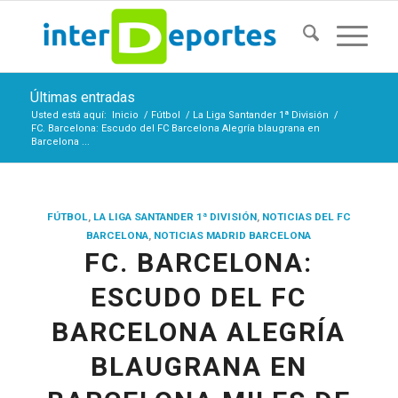
Últimas entradas
Usted está aquí:
Inicio
/
Fútbol
/
La Liga Santander 1ª División
/
FC. Barcelona: Escudo del FC Barcelona Alegría blaugrana en
Barcelona ...
FÚTBOL
,
LA LIGA SANTANDER 1ª DIVISIÓN
,
NOTICIAS DEL FC
BARCELONA
,
NOTICIAS MADRID BARCELONA
FC. BARCELONA:
ESCUDO DEL FC
BARCELONA ALEGRÍA
BLAUGRANA EN