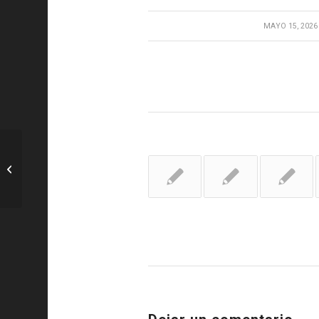
/
MAYO 15, 2026
MotoGP: Alex Márquez
fue el más rápido el
viernes por la mañana,
Martin...