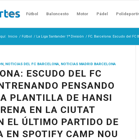
Inicio
Fútbol
Baloncesto
Motor
Pádel
Polideporti
quí:
Inicio
/
Fútbol
/
La Liga Santander 1ª División
/
FC. Barcelona: Escudo del FC 
ÓN
,
NOTICIAS DEL FC BARCELONA
,
NOTICIAS MADRID BARCELONA
LONA: ESCUDO DEL FC
ENTRENANDO PENSANDO
LA PLANTILLA DE HANSI
TRENA EN LA CIUTAT
N EL ÚLTIMO PARTIDO DE
 EN SPOTIFY CAMP NOU