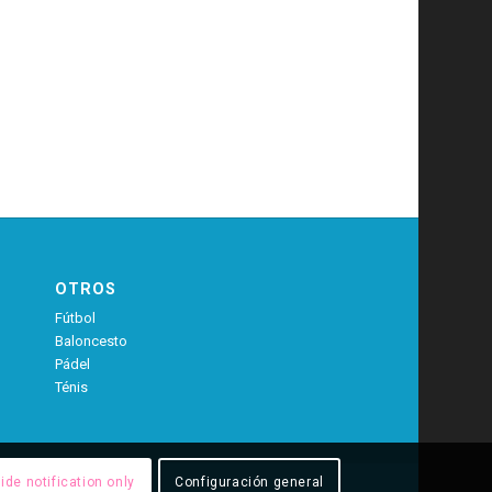
OTROS
Fútbol
Baloncesto
Pádel
Ténis
ide notification only
Configuración general