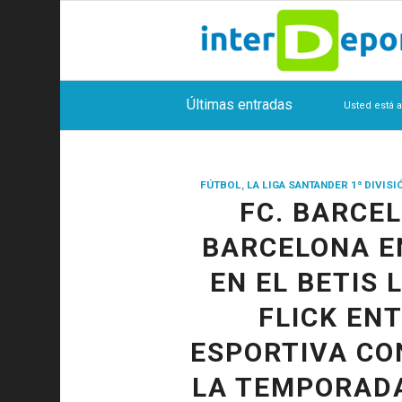
Últimas entradas
Usted está a
FÚTBOL
,
LA LIGA SANTANDER 1ª DIVISI
FC. BARCE
BARCELONA 
EN EL BETIS 
FLICK EN
ESPORTIVA CO
LA TEMPORADA