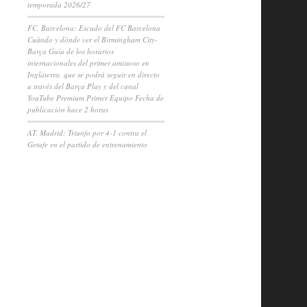
temporada 2026/27
FC. Barcelona: Escudo del FC Barcelona
Cuándo y dónde ver el Birmingham City-
Barça Guía de los horarios
internacionales del primer amistoso en
Inglaterra, que se podrá seguir en directo
a través del Barça Play y del canal
YouTube Premium Primer Equipo Fecha de
publicación hace 2 horas
AT. Madrid: Triunfo por 4-1 contra el
Getafe en el partido de entrenamiento