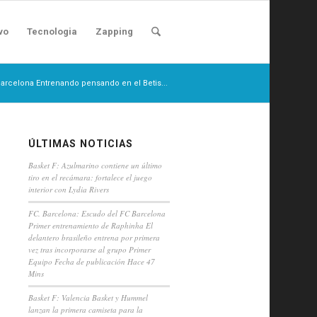
vo
Tecnologia
Zapping
Barcelona Entrenando pensando en el Betis...
ÚLTIMAS NOTICIAS
Basket F: Azulmarino contiene un último
tiro en el recámara: fortalece el juego
interior con Lydia Rivers
FC. Barcelona: Escudo del FC Barcelona
Primer entrenamiento de Raphinha El
delantero brasileño entrena por primera
vez tras incorporarse al grupo Primer
Equipo Fecha de publicación Hace 47
Mins
Basket F: Valencia Basket y Hummel
lanzan la primera camiseta para la