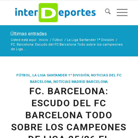
Últimas entradas
Usted está aquí:
Inicio
/
Fútbol
/
La Liga Santander 1ª División
/
FC. Barcelona: Escudo del FC Barcelona Todo sobre los campeones
de Liga...
FÚTBOL
,
LA LIGA SANTANDER 1ª DIVISIÓN
,
NOTICIAS DEL FC
BARCELONA
,
NOTICIAS MADRID BARCELONA
FC. BARCELONA:
ESCUDO DEL FC
BARCELONA TODO
SOBRE LOS CAMPEONES