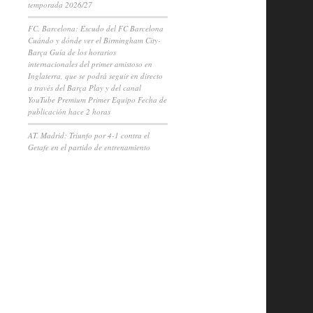
temporada 2026/27
FC. Barcelona: Escudo del FC Barcelona
Cuándo y dónde ver el Birmingham City-
Barça Guía de los horarios
internacionales del primer amistoso en
Inglaterra, que se podrá seguir en directo
a través del Barça Play y del canal
YouTube Premium Primer Equipo Fecha de
publicación hace 2 horas
AT. Madrid: Triunfo por 4-1 contra el
Getafe en el partido de entrenamiento