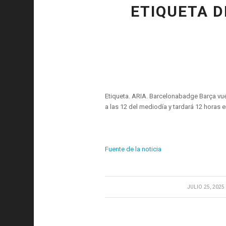
ETIQUETA D
Etiqueta. ARIA. Barcelonabadge Barça vue
a las 12 del mediodía y tardará 12 horas e
Fuente de la noticia
/
JULIO 25, 2025