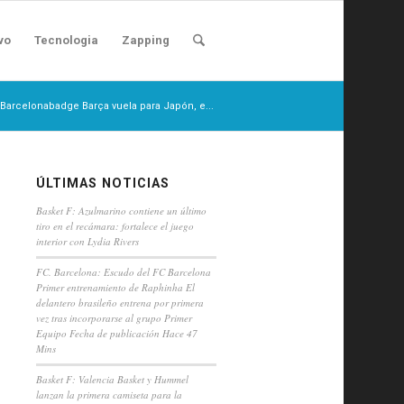
vo
Tecnologia
Zapping
. Barcelonabadge Barça vuela para Japón, e...
ÚLTIMAS NOTICIAS
Basket F: Azulmarino contiene un último
tiro en el recámara: fortalece el juego
interior con Lydia Rivers
FC. Barcelona: Escudo del FC Barcelona
Primer entrenamiento de Raphinha El
delantero brasileño entrena por primera
vez tras incorporarse al grupo Primer
Equipo Fecha de publicación Hace 47
Mins
Basket F: Valencia Basket y Hummel
lanzan la primera camiseta para la