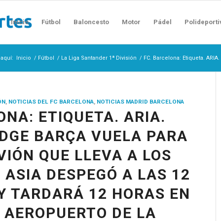
Inicio
Fútbol
Baloncesto
Motor
Pádel
Polideporti
 aquí:
Inicio
/
Fútbol
/
La Liga Santander 1ª División
/
FC. Barcelona: Etiqueta. ARIA
ÓN
,
NOTICIAS DEL FC BARCELONA
,
NOTICIAS MADRID BARCELONA
ONA: ETIQUETA. ARIA.
DGE BARÇA VUELA PARA
VIÓN QUE LLEVA A LOS
 ASIA DESPEGÓ A LAS 12
 Y TARDARÁ 12 HORAS EN
 AEROPUERTO DE LA