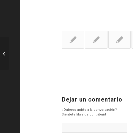
Basket: Desfido El Cuerpo Técnico del
Curso 2025/26 Baloncesto Clock
Label.Aria.Clock...
Dejar un comentario
¿Quieres unirte a la conversación?
Siéntete libre de contribuir!