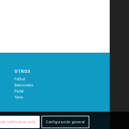
OTROS
Fútbol
Baloncesto
Pádel
Ténis
ide notification only
Configuración general