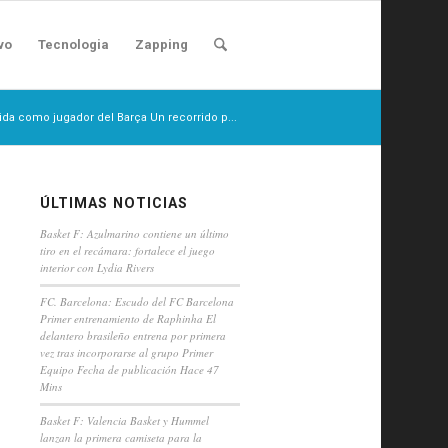
vo
Tecnologia
Zapping
ida como jugador del Barça Un recorrido p...
ÚLTIMAS NOTICIAS
Basket F: Azulmarino contiene un último
tiro en el recámara: fortalece el juego
interior con Lydia Rivers
FC. Barcelona: Escudo del FC Barcelona
Primer entrenamiento de Raphinha El
delantero brasileño entrena por primera
vez tras incorporarse al grupo Primer
Equipo Fecha de publicación Hace 47
Mins
Basket F: Valencia Basket y Hummel
lanzan la primera camiseta para la