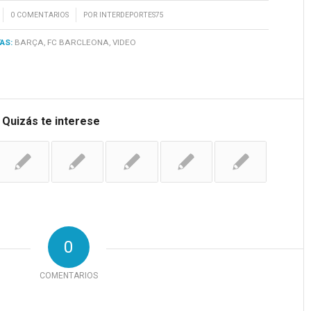
/
0 COMENTARIOS
POR
INTERDEPORTES75
AS:
BARÇA
,
FC BARCLEONA
,
VIDEO
Quizás te interese
-
0
COMENTARIOS