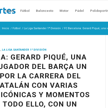
Inicio
Fútbol
Baloncesto
Motor
Pádel
Polideporti
:
Inicio
/
Fútbol
/
La Liga Santander 1ª División
/
FC Barcelona: Gerard Piqué, una v
L
,
LA LIGA SANTANDER 1ª DIVISIÓN
A: GERARD PIQUÉ, UNA
UGADOR DEL BARÇA UN
POR LA CARRERA DEL
ATALÁN CON VARIAS
 ICÓNICAS Y MOMENTOS
. TODO ELLO, CON UN