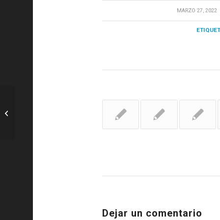
/
MARZO 27, 2022
ETIQUET
R. Madrid:
https://descargapwebrealmadrid.akamaized.net/2022/03/26/2b4a382d
9401-435a-a8fd-09aa58163bfe_1000k.mp4 ...
Dejar un comentario