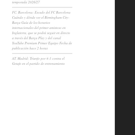
temporada 2026/27
FC. Barcelona: Escudo del FC Barcelona
Cuándo y dónde ver el Birmingham City-
Barça Guía de los horarios
internacionales del primer amistoso en
Inglaterra, que se podrá seguir en directo
a través del Barça Play y del canal
YouTube Premium Primer Equipo Fecha de
publicación hace 2 horas
AT. Madrid: Triunfo por 4-1 contra el
Getafe en el partido de entrenamiento